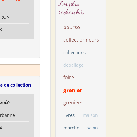
Les plus
recherchés
LERON
bourse
8
collectionneurs
collections
deballage
foire
s de collection
grenier
usic
greniers
livres
eurbanne
maison
marche
4
salon