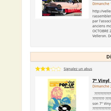
Dimanche 1
http://vell
rassemble
par l'assoc
anciens mot
OCTOBRE 20
Velleron. D
D
Signalez un abus
7° Viny
Dimanche 
???????????
???????? ???
son 7° Vinyl
???????????