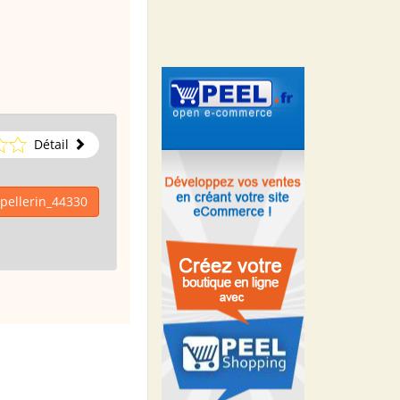
Détail
_pellerin_44330