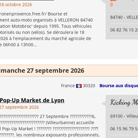
8 octobre 2026
0
eronenprovence.free.fr/ Bourse et
84740 - VEL
ment auto-moto organisés à VELLERON 84740
iation Motobroc' depuis 1995. Tous véhicules
06 82 76 15 2
orisés ou non (vélos). Se déroulera le 18
26 à l'emplacement du marché agricole de
e 06h00 à 13h00...
imanche 27 septembre 2026
France
30320
Bourse aux disque
l Pop-Up Market de Lyon
Kicking M
27 septembre 2026
69100 - Vill
????????????????????? 27 Septembre ????????????6,
????????????????????????? (Villeurbanne) accueille
 Pop-Up Market ! ???????? ???????????????????? ????̀
06 15 96 79 5
?????????, les nombreux exposants professionnels,