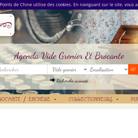
Points de Chine utilise des cookies. En naviguant sur le site, vous a
Agenda Vide Grenier Et Brocante
Recherche avancée
ROCANTE / ENCHÈRE
COLLECTIONNEURS
PU