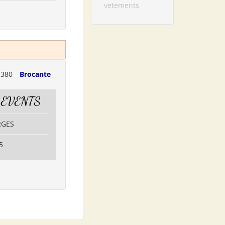
vetements
1380
Brocante
 EVENTS
RGES
5