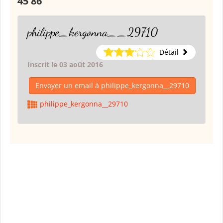
45 86
philippe_kergonna__29710
Détail
Inscrit le 03 août 2016
Envoyer un email à philippe_kergonna__29710
philippe_kergonna__29710