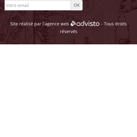
Site réalisé par l'
agence web
- Tous droits
réservés