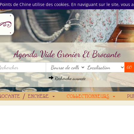
Points de Chine utilise des cookies. En naviguant sur le site, vous a
Agenda Vide Grenier Et Brocante
Recherche avancée
ROCANTE / ENCHÈRE
COLLECTIONNEURS
PU