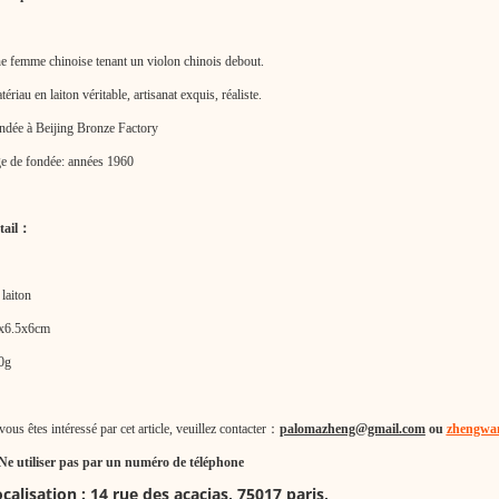
e f
emme chinoise tenant un
violon chinois debout
.
ériau en laiton véritable, artisanat exquis, réaliste.
ndée à Beijing Bronze Factory
e de
fond
é
e
: années 1960
tail
：
laiton
x
6.5
x
6
cm
0g
vous êtes intéressé par cet article, veuillez contacter
：
palomazheng@gmail.com
ou
zhengwa
Ne utiliser pas par un numéro de téléphone
calisation :
14 rue des acacias, 75017 paris
,