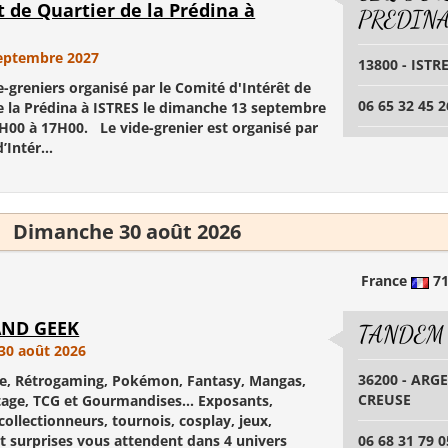
t de Quartier de la Prédina à
PREDIN
septembre 2027
13800 - ISTR
-greniers organisé par le Comité d'Intérêt de
06 65 32 45 2
e la Prédina à ISTRES le dimanche 13 septembre
H00 à 17H00. Le vide-grenier est organisé par
’Intér...
Dimanche 30 août 2026
France
7
AND GEEK
TANDEM
30 août 2026
36200 - ARG
e, Rétrogaming, Pokémon, Fantasy, Mangas,
CREUSE
tage, TCG et Gourmandises... Exposants,
collectionneurs, tournois, cosplay, jeux,
t surprises vous attendent dans 4 univers
06 68 31 79 0