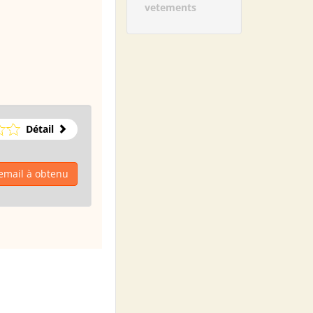
vetements
Détail
email à obtenu