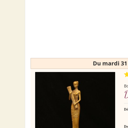
Du mardi 31 
Bo
D
Dé
De