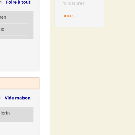
04
Foire à tout
miniatures
puces
men
00
0
Vide maison
llerin