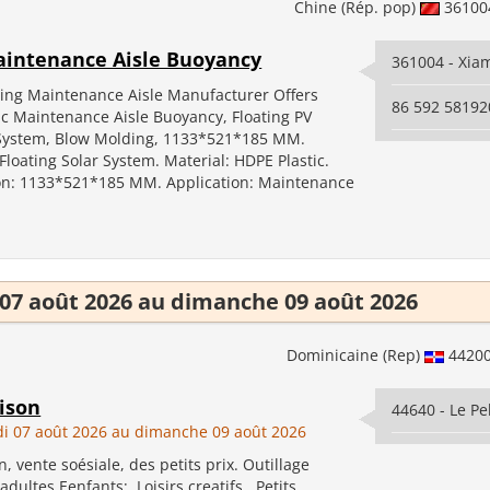
Chine (Rép. pop)
3610
intenance Aisle Buoyancy
361004 - Xia
ting Maintenance Aisle Manufacturer Offers
86 592 58192
ic Maintenance Aisle Buoyancy, Floating PV
System, Blow Molding, 1133*521*185 MM.
Floating Solar System. Material: HDPE Plastic.
ion: 1133*521*185 MM. Application: Maintenance
07 août 2026 au dimanche 09 août 2026
Dominicaine (Rep)
4420
ison
44640 - Le Pe
i 07 août 2026 au dimanche 09 août 2026
, vente soésiale, des petits prix. Outillage
dultes Eenfants; Loisirs creatifs, Petits