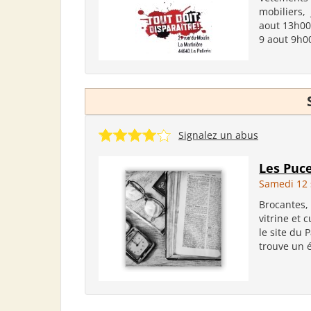
mobiliers,
aout 13h00
9 aout 9h00
Signalez un abus
Les Puc
Samedi 12
Brocantes, 
vitrine et 
le site du 
trouve un év