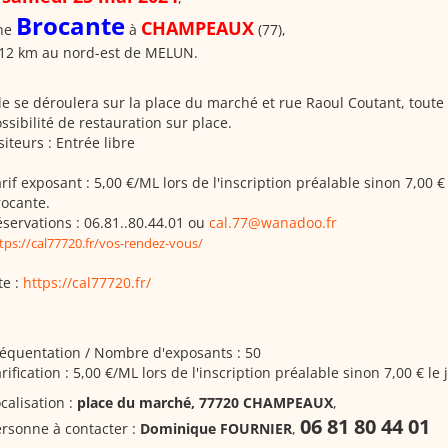
Brocante
CHAMPEAUX
ne
à
(77),
 12 km au nord-est de MELUN.
le se déroulera sur la place du marché et rue Raoul Coutant, toute 
ssibilité de restauration sur place.
siteurs : Entrée libre
rif exposant : 5,00 €/ML lors de l'inscription préalable sinon 7,00 € 
ocante.
servations : 06.81..80.44.01 ou
cal.77@wanadoo.fr
tps://cal77720.fr/vos-rendez-vous/
te :
https://cal77720.fr/
équentation / Nombre d'exposants : 50
rification : 5,00 €/ML lors de l'inscription préalable sinon 7,00 € le
calisation :
place du marché, 77720 CHAMPEAUX
,
06 81 80 44 01
rsonne à contacter :
Dominique FOURNIER
,