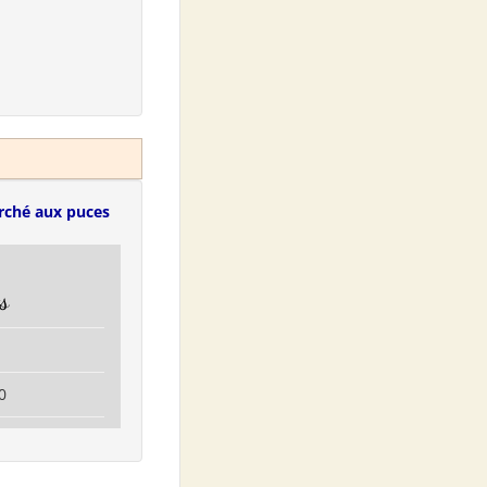
rché aux puces
s
0