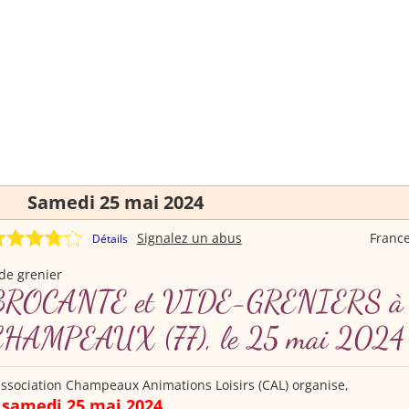
Samedi 25 mai 2024
Signalez un abus
Franc
Détails
de grenier
BROCANTE et VIDE-GRENIERS à
CHAMPEAUX (77), le 25 mai 2024
association Champeaux Animations Loisirs (CAL) organise,
samedi 25 mai 2024
e
,