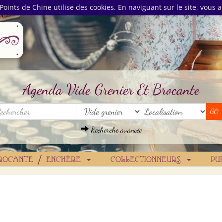
Points de Chine utilise des cookies. En naviguant sur le site, vous a
Agenda Vide Grenier Et Brocante
Recherche avancée
ROCANTE / ENCHÈRE
COLLECTIONNEURS
PU