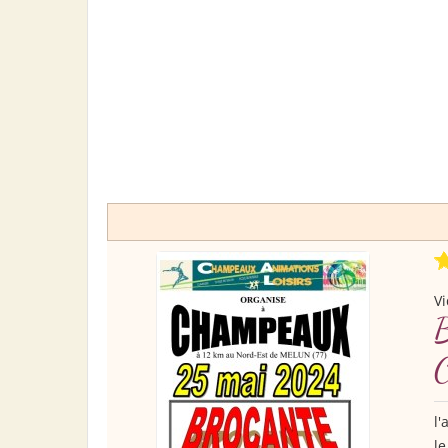
Vi
l'
l