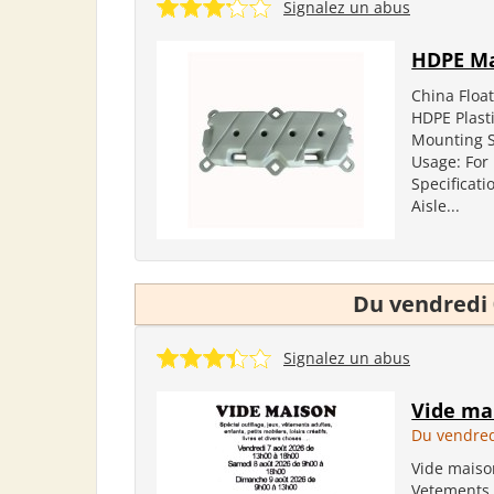
Signalez un abus
HDPE Ma
China Floa
HDPE Plast
Mounting 
Usage: For 
Specificat
Aisle...
Du vendredi 
Signalez un abus
Vide ma
Du vendred
Vide maison
Vetements a