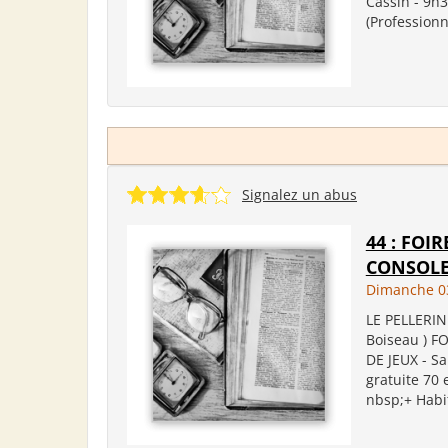
Cassin - 9h3
(Professionn
Signalez un abus
44 : FOI
CONSOLES
Dimanche 03
LE PELLERIN 
Boiseau ) F
DE JEUX - Sa
gratuite 70 
nbsp;+ Habit