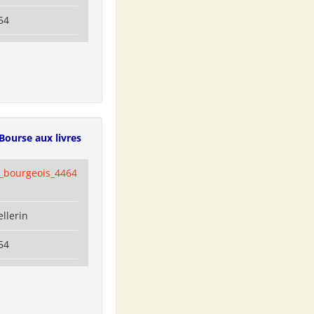
54
Bourse aux livres
e_bourgeois_4464
ellerin
54