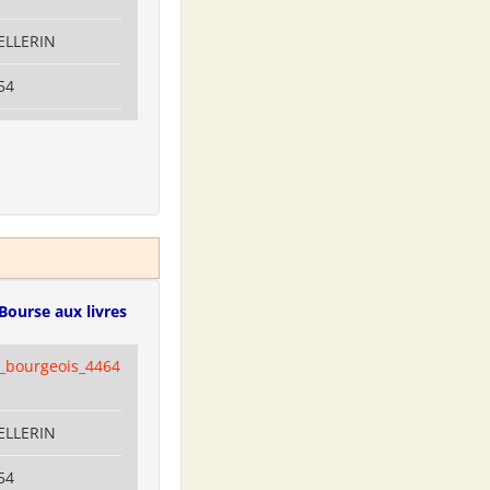
PELLERIN
54
Bourse aux livres
e_bourgeois_4464
PELLERIN
54