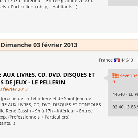
0 à 17h30 - Intérieur - Entrée gratuite 70 exp.
els + Particuliers) nbsp;+ Habitants...)
Dimanche 03 février 2013
France
44640
RE AUX LIVRES, CD, DVD, DISQUES ET
severin
 DE JEUX - LE PELLERIN
0
 février 2013
44640 - LE 
(proche de La Télindière et de Saint Jean de
OIRE AUX LIVRES, CD, DVD, DISQUES ET CONSOLES
02 40 13 88 
lle René Cassin - 9h à 17h - Intérieur - Entrée
exp. (Professionnels + Particuliers)
ants...)