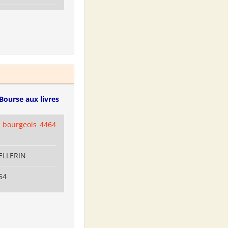
Bourse aux livres
e_bourgeois_4464
PELLERIN
54