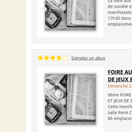
La foire aux
de société e
manifestati
17h30 dans l
emplacement
Signalez un abus
FOIRE A
DE JEUX 
Dimanche 21
9ème FOIRE
ET JEUX DE 
Cette manife
salle René 
85 emplacem