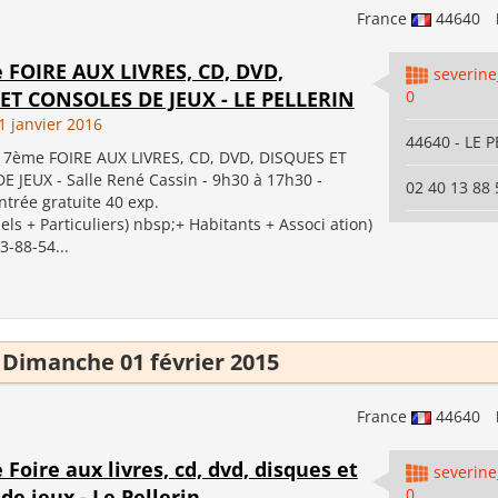
France
44640
e FOIRE AUX LIVRES, CD, DVD,
severin
ET CONSOLES DE JEUX - LE PELLERIN
0
 janvier 2016
44640 - LE 
 7ème FOIRE AUX LIVRES, CD, DVD, DISQUES ET
 JEUX - Salle René Cassin - 9h30 à 17h30 -
02 40 13 88 
Entrée gratuite 40 exp.
els + Particuliers) nbsp;+ Habitants + Associ ation)
3-88-54...
Dimanche 01 février 2015
France
44640
 Foire aux livres, cd, dvd, disques et
severin
de jeux - Le Pellerin
0