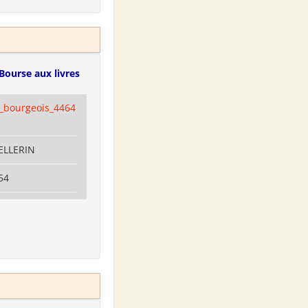
Bourse aux livres
e_bourgeois_4464
PELLERIN
54