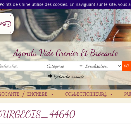
Points de Chine utilise des cookies. En naviguant sur le site, vous a
Agenda Vide Grenier Et Brocante
Recherche avancée
ROCANTE / ENCHÈRE
COLLECTIONNEURS
PU
OURGEOIS_44640