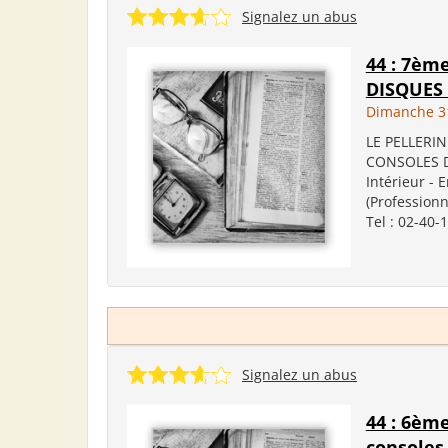
Signalez un abus
44 : 7èm
DISQUES 
Dimanche 31
LE PELLERIN
CONSOLES DE
Intérieur - 
(Professionn
Tel : 02-40-1
Signalez un abus
44 : 6ème
consoles 