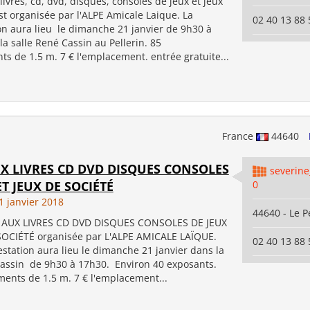
 livres, cd, dvd, disques, consoles de jeux et jeux
st organisée par l'ALPE Amicale Laique. La
02 40 13 88 
on aura lieu le dimanche 21 janvier de 9h30 à
a salle René Cassin au Pellerin. 85
s de 1.5 m. 7 € l'emplacement. entrée gratuite...
France
44640
UX LIVRES CD DVD DISQUES CONSOLES
severin
ET JEUX DE SOCIÉTÉ
0
 janvier 2018
44640 - Le P
 AUX LIVRES CD DVD DISQUES CONSOLES DE JEUX
SOCIÉTÉ organisée par L'ALPE AMICALE LAÏQUE.
02 40 13 88 
station aura lieu le dimanche 21 janvier dans la
Cassin de 9h30 à 17h30. Environ 40 exposants.
ents de 1.5 m. 7 € l'emplacement...