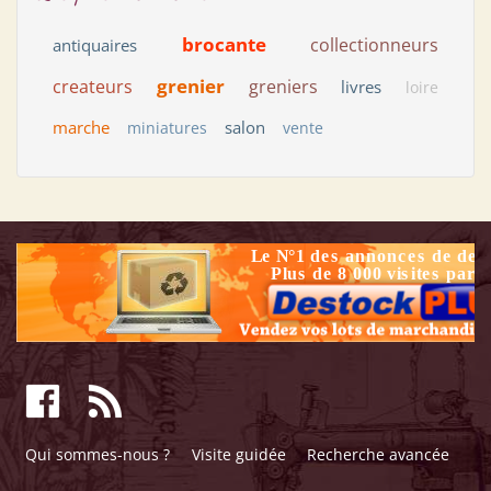
brocante
collectionneurs
antiquaires
grenier
createurs
greniers
livres
loire
marche
salon
miniatures
vente
Qui sommes-nous ?
Visite guidée
Recherche avancée