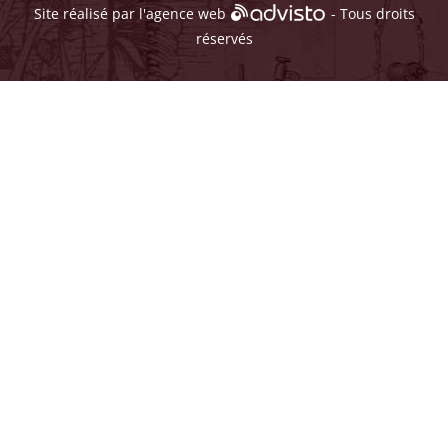
Site réalisé par l'
agence web
- Tous droits
réservés