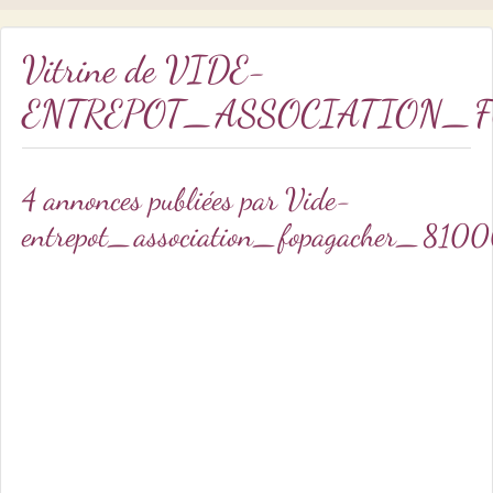
Vitrine de
VIDE-
ENTREPOT_ASSOCIATION_
4 annonces publiées par Vide-
entrepot_association_fopagacher_810