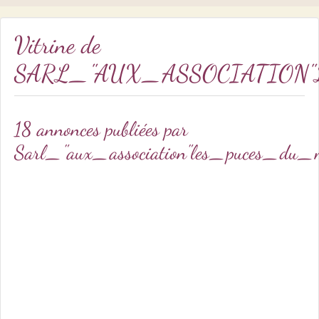
Vitrine de
SARL_"AUX_ASSOCIATION
18 annonces publiées par
Sarl_"aux_association"les_puces_d