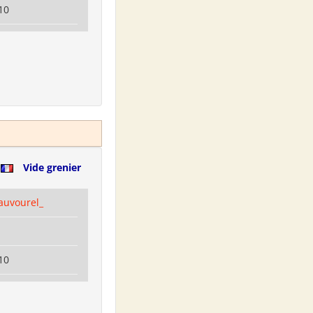
10
e
Vide grenier
auvourel_
10