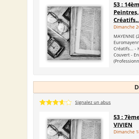
53 : 14è
Peintres,
Créatifs..
Dimanche 26
MAYENNE (20
Euromayenne
Créatifs... -
Couvert - En
(Professionn
D
Signalez un abus
53 : 7èm
VIVIEN
Dimanche 1