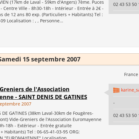
VIEN (17km de Laval - 59km d'Angers) 7ème. Puces
02 43 53 50 
 Centre Ville - 8h30-18h - Intérieur - Entrée à 2€ -
s de 12 ans 80 exp. (Particuliers + Habitants) Tel :
09 Localisation : , , Personne...
Samedi 15 septembre 2007
Franc
-Greniers de l'Association
karine_s
nne - SAINT DENIS DE GATINES
-
septembre 2007
 DE GATINES (38km Laval-30km de Fougères-
02 43 53 50 
nt) Vide-Greniers de l'Association Euromayenne
 9h-18h - Extérieur - Entrée gratuite
s + Habitants) Tel : 06-65-41-03-95 ORG:
 "EUROMAYENNE" Localisation ...