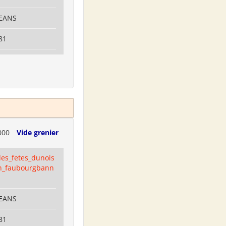
LEANS
81
000
Vide grenier
es_fetes_dunois
n_faubourgbann
LEANS
81