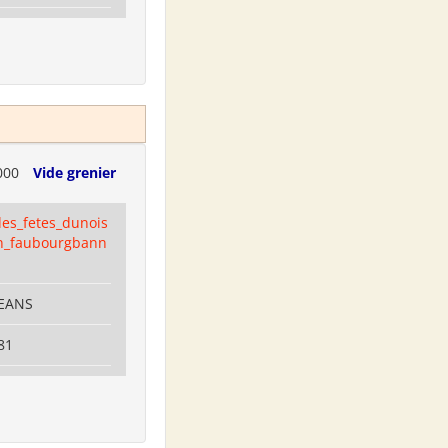
000
Vide grenier
es_fetes_dunois
n_faubourgbann
LEANS
81