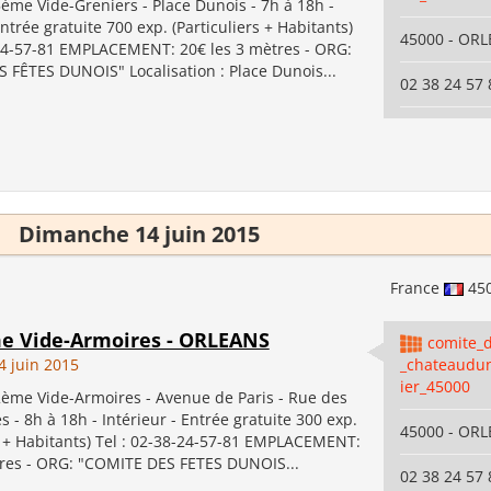
me Vide-Greniers - Place Dunois - 7h à 18h -
Entrée gratuite 700 exp. (Particuliers + Habitants)
45000 - OR
-24-57-81 EMPLACEMENT: 20€ les 3 mètres - ORG:
 FÊTES DUNOIS" Localisation : Place Dunois...
02 38 24 57 
Dimanche 14 juin 2015
France
45
me Vide-Armoires - ORLEANS
comite_d
 juin 2015
_chateaudu
ier_45000
me Vide-Armoires - Avenue de Paris - Rue des
 - 8h à 18h - Intérieur - Entrée gratuite 300 exp.
45000 - OR
s + Habitants) Tel : 02-38-24-57-81 EMPLACEMENT:
tres - ORG: "COMITE DES FETES DUNOIS...
02 38 24 57 