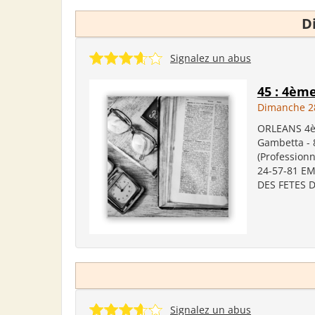
D
Signalez un abus
45 : 4èm
Dimanche 2
ORLEANS 4èm
Gambetta - 8
(Professionn
24-57-81 EM
DES FETES D
Signalez un abus