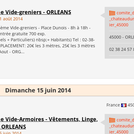
me Vide-greniers - ORLEANS
comite_d
1 août 2014
_chateaudu
ier_45000
me Vide-greniers - Place Dunois - 8h à 18h -
Entrée gratuite 700 exp.
45000 - OR
els + Particuliers) nbsp;+ Habitants) Tel : 02-38-
PLACEMENT: 20€ les 3 mètres, 25€ les 3 mètres
02 38 24 57 
Aout - ORG...
Dimanche 15 juin 2014
France
45
me Vide-Armoires - Vêtements, Linge,
comite_d
 - ORLEANS
_chateaudu
ier_45000
 juin 2014