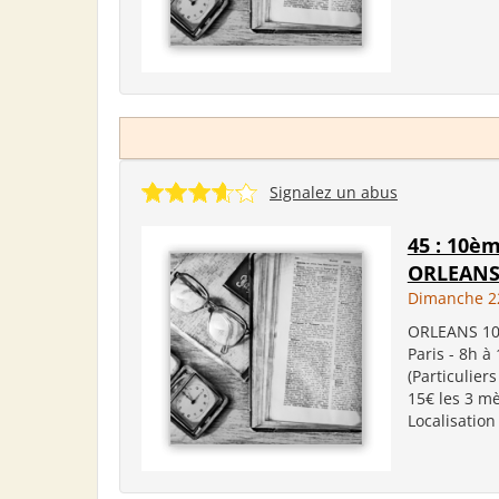
Signalez un abus
45 : 10è
ORLEAN
Dimanche 2
ORLEANS 10è
Paris - 8h à
(Particulier
15€ les 3 m
Localisation 