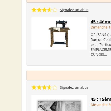
Signalez un abus
45 : 4èm
Dimanche 18
ORLEANS () 
Rue de Coulm
exp. (Partic
EMPLACEMENT
DUNOIS...
Signalez un abus
45 : 15è
Dimanche 3