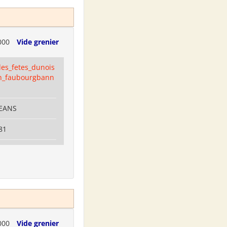
000
Vide grenier
es_fetes_dunois
n_faubourgbann
LEANS
81
000
Vide grenier