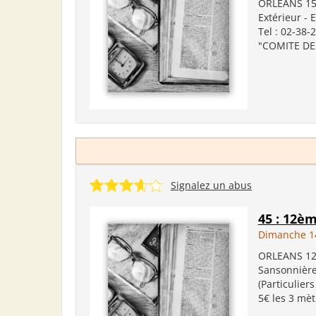
ORLEANS 15è
Extérieur - 
Tel : 02-38
"COMITE DES
Signalez un abus
45 : 12è
Dimanche 14
ORLEANS 12è
Sansonnières
(Particulier
5€ les 3 mè