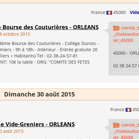
France
45000
Vide
e Bourse des Couturières - ORLEANS
comite_d
 octobre 2015
_chateaudu
ier_45000
4ème Bourse des Couturières - Collège Dunois -
iers - 9h à 18h - Intérieur - Entrée gratuite 20
45000 - OR
uliers + Habitants) Tel : 02-38-24-57-81
: 10€ la table - ORG: "COMITE DES FETES
02 38 24 57 
Dimanche 30 août 2015
France
45
me Vide-Greniers - ORLEANS
comite_d
0 août 2015
_chateaudu
ier_45000