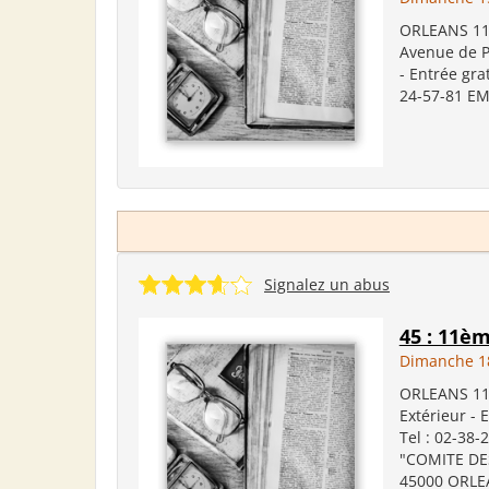
ORLEANS 11è
Avenue de Pa
- Entrée grat
24-57-81 EM
Signalez un abus
45 : 11è
Dimanche 1
ORLEANS 11è
Extérieur - 
Tel : 02-38
"COMITE DES
45000 ORLEA