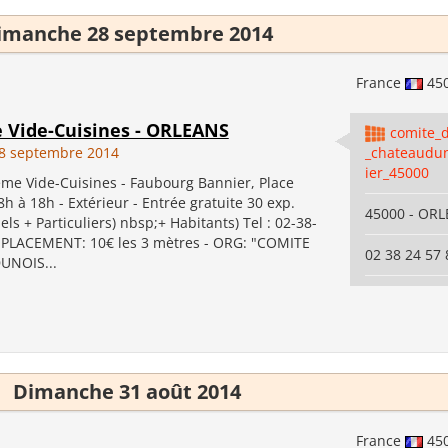
imanche 28 septembre 2014
France
45
e Vide-Cuisines - ORLEANS
comite_d
8 septembre 2014
_chateaudu
ier_45000
e Vide-Cuisines - Faubourg Bannier, Place
h à 18h - Extérieur - Entrée gratuite 30 exp.
45000 - OR
els + Particuliers) nbsp;+ Habitants) Tel : 02-38-
PLACEMENT: 10€ les 3 mètres - ORG: "COMITE
02 38 24 57 
UNOIS...
Dimanche 31 août 2014
France
45