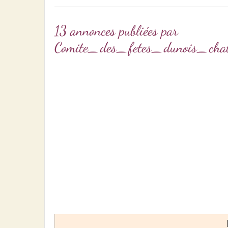
13 annonces publiées par
Comite_des_fetes_dunois_ch