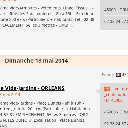
me Vide-Armoires - Vêtements, Linge, Tissus... -
45000 - OR
ris, Rue des Sansonnières - 8h à 18h - Extérieur
uite 300 exp. (Particuliers + Habitants) Tel : 02-38-
02 38 24 57 
PLACEMENT: 5€ les 3 mètres - ORG: ...
Dimanche 18 mai 2014
France
45
me Vide-Jardins - ORLEANS
comite_d
8 mai 2014
_chateaudu
ier_45000
me Vide-Jardins - Place Dunois - 8h à 18h -
Entrée gratuite 20 exp. (Particuliers + Habitants)
45000 - OR
-24-57-81 EMPLACEMENT: 5€ les 3 mètres - ORG:
 FETES DUNOIS" Localisation : Place Dunois,
02 38 24 57 
NS...