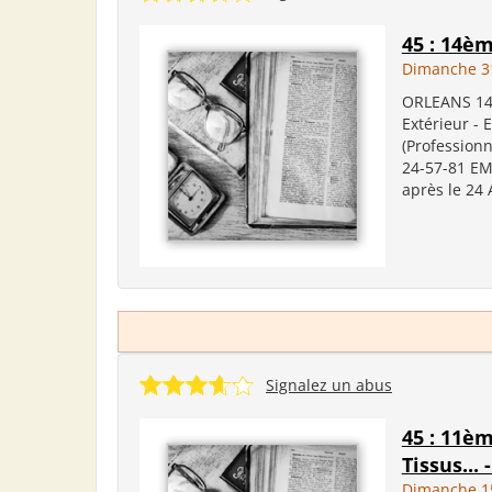
45 : 14è
Dimanche 3
ORLEANS 14è
Extérieur - 
(Professionn
24-57-81 EM
après le 24 
Signalez un abus
45 : 11è
Tissus...
Dimanche 15