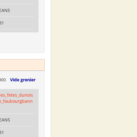
LEANS
81
000
Vide grenier
es_fetes_dunois
n_faubourgbann
LEANS
81