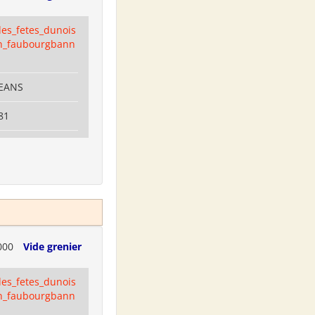
es_fetes_dunois
n_faubourgbann
LEANS
81
000
Vide grenier
es_fetes_dunois
n_faubourgbann