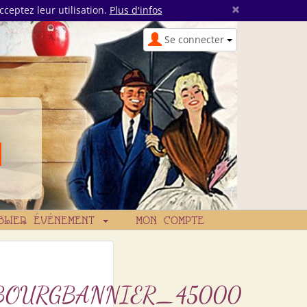
×
cceptez leur utilisation.
Plus d'infos
Se connecter
BLIER ÉVÉNEMENT
MON COMPTE
BOURGBANNIER_45000