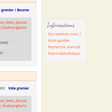
 grenier / Bourse
es_fetes_dunois
Informations
n_faubourgbann
Qui sommes-nous ?
Visite guidée
LEANS
Recherche avancée
81
Notre bibliothèque
000
Vide grenier
es_fetes_dunois
n_faubourgbann