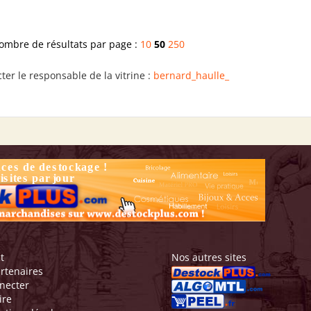
ombre de résultats par page :
10
50
250
ter le responsable de la vitrine :
bernard_haulle_
t
Nos autres sites
rtenaires
necter
ire