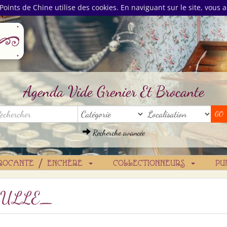
Points de Chine utilise des cookies. En naviguant sur le site, vous a
Agenda Vide Grenier Et Brocante
Recherche avancée
ROCANTE / ENCHÈRE
COLLECTIONNEURS
PU
AULLE_