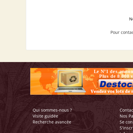
N
Pour contac
Qui sommes-nous ?
Contac
Visite guidée
Nos Pa
Recherche avancée
Se con
S'inscr