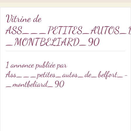
Vitrine de
ASS___PETITES_AUTOS_
_MONTBELIARD_90
1 annonce publiée par
Ass___petites_autos_de_belfort_-
_montbeliard_90