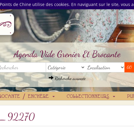
Points de Chine utilise des cookies. En naviguant sur le site, vous a
Agenda Vide Grenier Et Brocante
Recherche avancée
ROCANTE / ENCHÈRE
COLLECTIONNEURS
PU
_92270