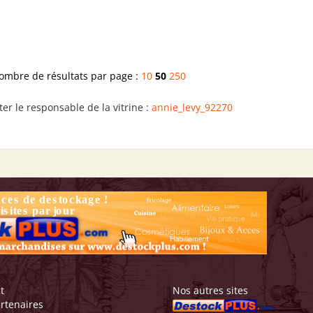
ombre de résultats par page :
10
50
250
er le responsable de la vitrine :
annie_levy_92270
t
Nos autres sites
rtenaires