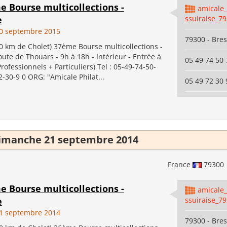
e Bourse multicollections -
amicale_
e
ssuiraise_7
0 septembre 2015
79300 - Bres
0 km de Cholet) 37ème Bourse multicollections -
ute de Thouars - 9h à 18h - Intérieur - Entrée à
05 49 74 50 
Professionnels + Particuliers) Tel : 05-49-74-50-
2-30-9 0 ORG: "Amicale Philat...
05 49 72 30 
imanche 21 septembre 2014
France
79300
e Bourse multicollections -
amicale_
e
ssuiraise_7
1 septembre 2014
79300 - Bres