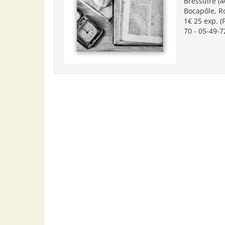
Bressuire (4
Bocapôle, Ro
1€ 25 exp. (
70 - 05-49-7