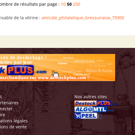
ombre de résultats par page :
10
50
250
sable de la vitrine :
amicale_philatelique_bressuiraise_79300
t
Nos autres sites
rtenaires
necter
ire
ations légales
ions de vente