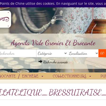
Points de Chine utilise des cookies. En naviguant sur le site, vous a
Agenda Vide Grenier Et Brocante
Recherche avancée
ROCANTE / ENCHÈRE
COLLECTIONNEURS
PU
ILATELIQUE_BRESSUIRAISE