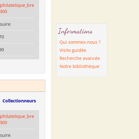
philatelique_bre
9300
suire
Informations
70
Qui sommes-nous ?
90
Visite guidée
Recherche avancée
Notre bibliothèque
Collectionneurs
philatelique_bre
9300
suire