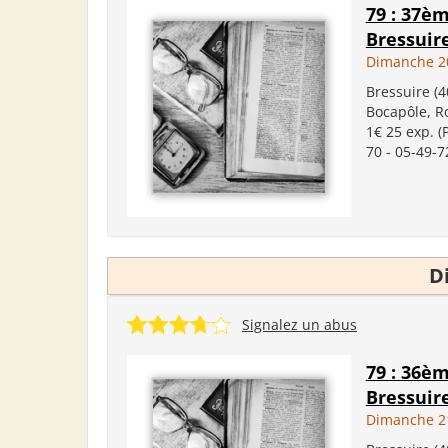
79 : 37èm
Bressuir
Dimanche 2
Bressuire (4
Bocapôle, Ro
1€ 25 exp. (
70 - 05-49-7
D
Signalez un abus
79 : 36èm
Bressuir
Dimanche 2