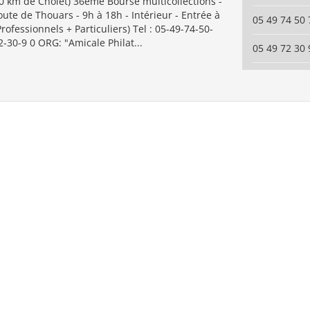
0 km de Cholet) 36ème Bourse multicollections -
ute de Thouars - 9h à 18h - Intérieur - Entrée à
05 49 74 50 
Professionnels + Particuliers) Tel : 05-49-74-50-
2-30-9 0 ORG: "Amicale Philat...
05 49 72 30 