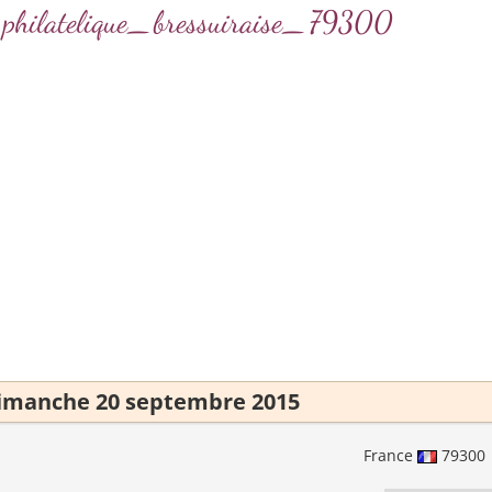
e_philatelique_bressuiraise_79300
imanche 20 septembre 2015
France
79300