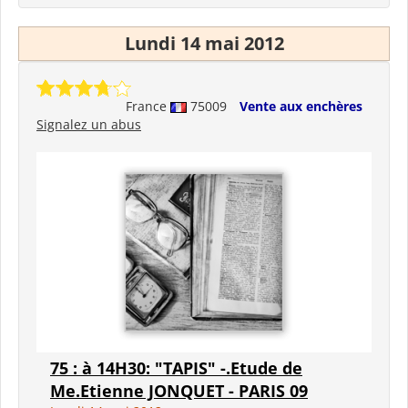
Lundi 14 mai 2012
France
75009
Vente aux enchères
Signalez un abus
75 : à 14H30: "TAPIS" -.Etude de
Me.Etienne JONQUET - PARIS 09