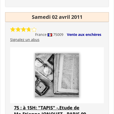
Samedi 02 avril 2011
France
75009
Vente aux enchères
Signalez un abus
75 : à 15H: "TAPIS" -.Etude de
Me.Etienne JONQUET - PARIS 09