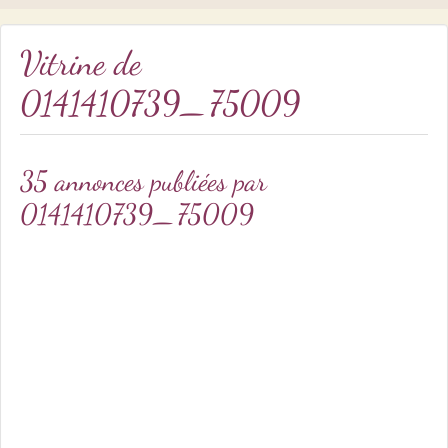
Vitrine de
0141410739_75009
35 annonces publiées par
0141410739_75009