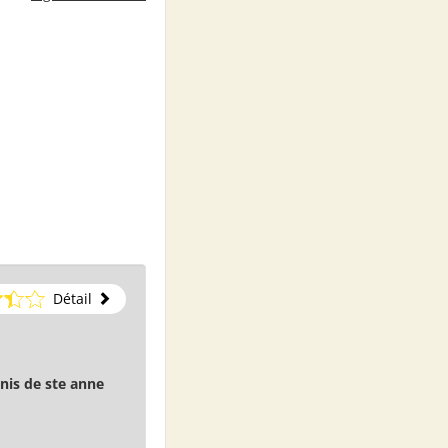
Détail
nis de ste anne