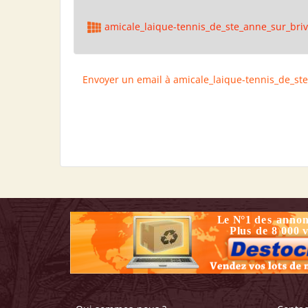
amicale_laique-tennis_de_ste_anne_sur_bri
Envoyer un email à amicale_laique-tennis_de_st