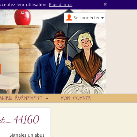
×
cceptez leur utilisation.
Plus d'infos
Se connecter
BLIER ÉVÉNEMENT
MON COMPTE
vet_44160
Signalez un abus