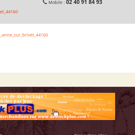
02 40 91 84 93
Mobile :
vet_44160
e_anne_sur_brivet_44160