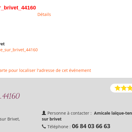
r_brivet_44160
Détails
vet
ne_sur_brivet_44160
carte pour localiser l'adresse de cet événement
t_44160
Personne à contacter :
Amicale laïque-ten
ur Brivet,
sur brivet
06 84 03 66 63
Téléphone :