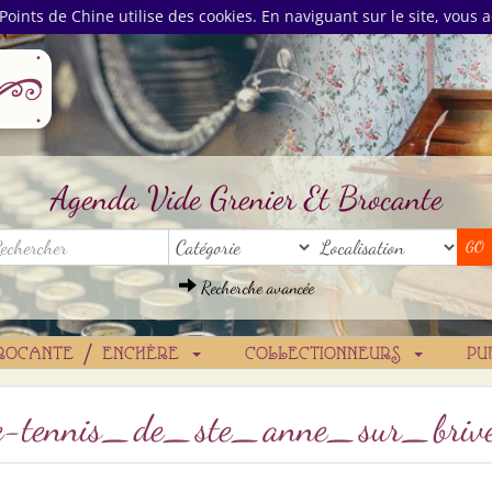
Points de Chine utilise des cookies. En naviguant sur le site, vous a
Agenda Vide Grenier Et Brocante
Recherche avancée
ROCANTE / ENCHÈRE
COLLECTIONNEURS
PU
aique-tennis_de_ste_anne_sur_bri