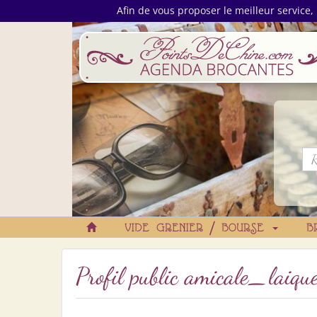
Afin de vous proposer le meilleur service, 
VIDE GRENIER / BOURSE
B
Profil public amicale_l