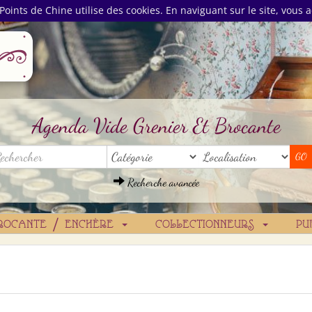
Points de Chine utilise des cookies. En naviguant sur le site, vous a
Agenda Vide Grenier Et Brocante
Recherche avancée
ROCANTE / ENCHÈRE
COLLECTIONNEURS
PU