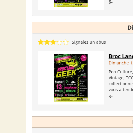
g...
D
Signalez un abus
Broc La
Dimanche 1
Pop Culture
Vintage, TC
collectionne
vous attend
g...