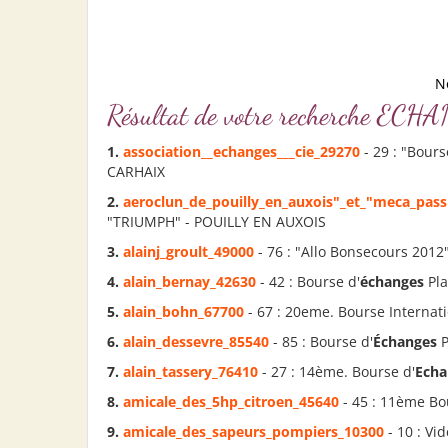
N
Résultat de votre recherche 
1.
association__
echanges
___cie_29270
- 29 : "Bours
CARHAIX
2.
aeroclun_de_pouilly_en_auxois"_et_"meca_pass
"TRIUMPH" - POUILLY EN AUXOIS
3.
alainj_groult_49000
- 76 : "Allo Bonsecours 2012
4.
alain_bernay_42630
- 42 : Bourse d'
échanges
Pla
5.
alain_bohn_67700
- 67 : 20eme. Bourse Internati
6.
alain_dessevre_85540
- 85 : Bourse d'
Échanges
P
7.
alain_tassery_76410
- 27 : 14ème. Bourse d'
Echa
8.
amicale_des_5hp_citroen_45640
- 45 : 11ème Bo
9.
amicale_des_sapeurs_pompiers_10300
- 10 : Vi