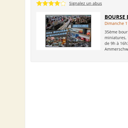
Signalez un abus
BOURSE 
Dimanche 11
35ème bours
miniatures, 
de 9h à 16h3
Ammerschwih