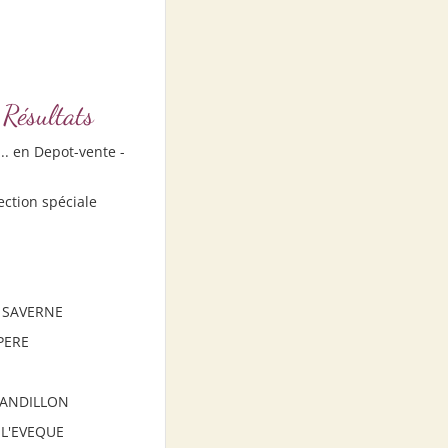
ésultats
.. en Depot-vente -
ction spéciale
 - SAVERNE
 PERE
- SANDILLON
 L'EVEQUE