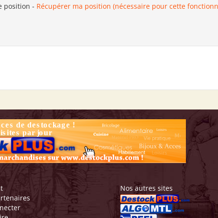
e position
-
Récupérer ma position (nécessaire pour cette fonctionn
t
Nos autres sites
rtenaires
necter
ire