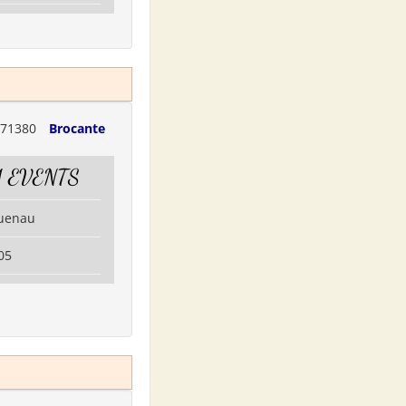
71380
Brocante
 EVENTS
guenau
05