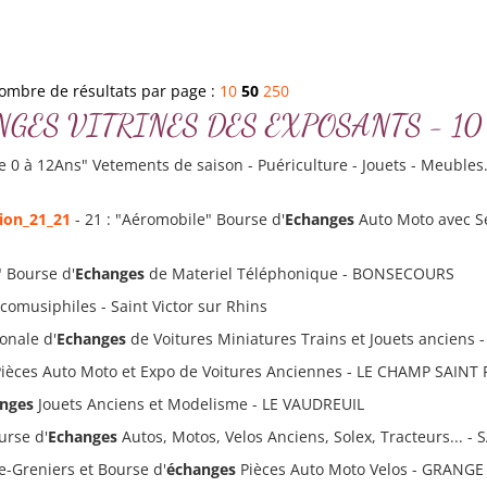
ombre de résultats par page :
10
50
250
ECHANGES VITRINES DES EXPOSANTS - 10 R
e 0 à 12Ans" Vetements de saison - Puériculture - Jouets - Meubles.
ion_21_21
- 21 : "Aéromobile" Bourse d'
Echanges
Auto Moto avec Se
" Bourse d'
Echanges
de Materiel Téléphonique - BONSECOURS
comusiphiles - Saint Victor sur Rhins
onale d'
Echanges
de Voitures Miniatures Trains et Jouets anciens
ièces Auto Moto et Expo de Voitures Anciennes - LE CHAMP SAINT
nges
Jouets Anciens et Modelisme - LE VAUDREUIL
urse d'
Echanges
Autos, Motos, Velos Anciens, Solex, Tracteurs... 
de-Greniers et Bourse d'
échanges
Pièces Auto Moto Velos - GRANGE