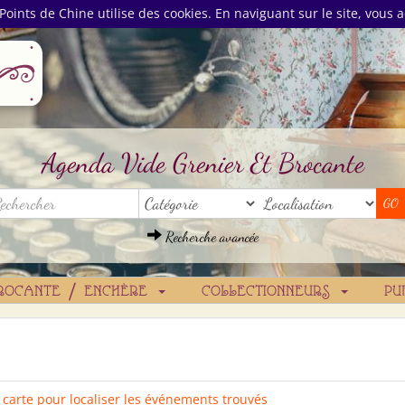
Points de Chine utilise des cookies. En naviguant sur le site, vous a
Agenda Vide Grenier Et Brocante
Recherche avancée
ROCANTE / ENCHÈRE
COLLECTIONNEURS
PU
a carte pour localiser les événements trouvés