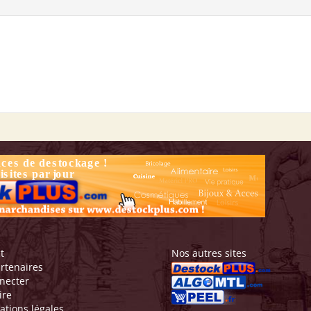
t
Nos autres sites
rtenaires
necter
ire
ations légales