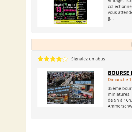
Vintage, TC
collectionne
vous attend
g...
Signalez un abus
BOURSE 
Dimanche 11
35ème bours
miniatures, 
de 9h à 16h3
Ammerschwih