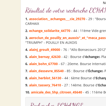
N
Résultat de votre recherche 
1.
association__
echange
s___cie_29270
- 29 : "Bours
CARHAIX
2.
echange
_solidarite_44770
- 44 : 11ème Vide-greni
3.
aeroclun_de_pouilly_en_auxois"_et_"meca_pass
"TRIUMPH" - POUILLY EN AUXOIS
4.
alainj_groult_49000
- 76 : "Allo Bonsecours 2012
5.
alain_bernay_42630
- 42 : Bourse d'
échange
s Pl
6.
alain_bohn_67700
- 67 : 20eme. Bourse Internati
7.
alain_dessevre_85540
- 85 : Bourse d'
Échange
s 
8.
alain_herblot_56130
- 44 : 6ème Bourse d'
Echan
9.
alain_tassery_76410
- 27 : 14ème. Bourse d'
Echa
10.
amicale_des_5hp_citroen_45640
- 45 : 11ème B
Rechercher ECHANGE