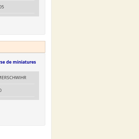
05
se de miniatures
MMERSCHWIHR
0