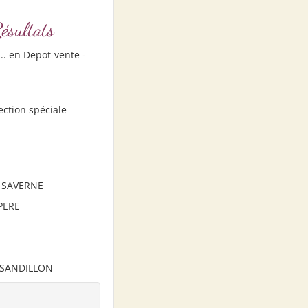
sultats
.. en Depot-vente -
ection spéciale
 - SAVERNE
 PERE
 - SANDILLON