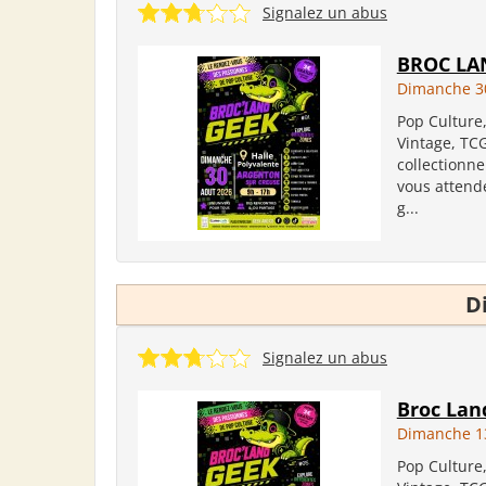
Signalez un abus
BROC LA
Dimanche 3
Pop Culture
Vintage, TC
collectionne
vous attend
g...
D
Signalez un abus
Broc La
Dimanche 1
Pop Culture