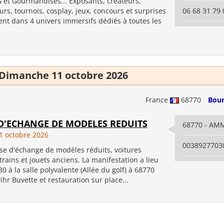
G et Gourmandises... Exposants, créateurs,
urs, tournois, cosplay, jeux, concours et surprises
06 68 31 79 
ent dans 4 univers immersifs dédiés à toutes les
Dimanche 11 octobre 2026
France
68770
Bour
D'ECHANGE DE MODELES REDUITS
68770 - A
 octobre 2026
0038927703
e d'échange de modèles réduits, voitures
trains et jouets anciens. La manifestation a lieu
0 à la salle polyvalente (Allée du golf) à 68770
r Buvette et restauration sur place...