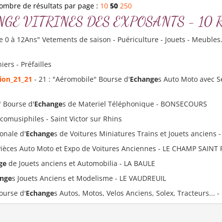
ombre de résultats par page :
10
50
250
ECHANGE VITRINES DES EXPOSANTS - 10 Ré
e 0 à 12Ans" Vetements de saison - Puériculture - Jouets - Meubles.
ers - Préfailles
ion_21_21
- 21 : "Aéromobile" Bourse d'
Echange
s Auto Moto avec S
" Bourse d'
Echange
s de Materiel Téléphonique - BONSECOURS
acomusiphiles - Saint Victor sur Rhins
onale d'
Echange
s de Voitures Miniatures Trains et Jouets anciens
Pièces Auto Moto et Expo de Voitures Anciennes - LE CHAMP SAINT
ge
de Jouets anciens et Automobilia - LA BAULE
nge
s Jouets Anciens et Modelisme - LE VAUDREUIL
ourse d'
Echange
s Autos, Motos, Velos Anciens, Solex, Tracteurs...