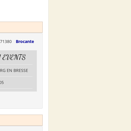
71380
Brocante
 EVENTS
URG EN BRESSE
05