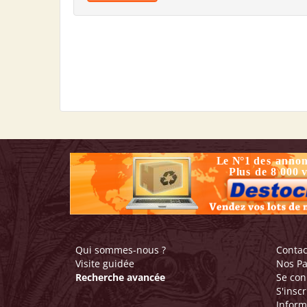
Qui sommes-nous ?
Contac
Visite guidée
Nos Pa
Recherche avancée
Se con
S'inscr
Inform