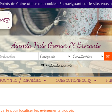
Points de Chine utilise des cookies. En naviguant sur le site, vous a
Agenda Vide Grenier Et Brocante
Recherche avancée
ROCANTE / ENCHÈRE
COLLECTIONNEURS
PU
a carte pour localiser les événements trouvés