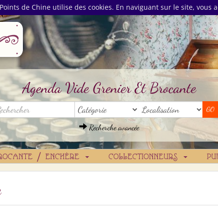
Points de Chine utilise des cookies. En naviguant sur le site, vous a
Agenda Vide Grenier Et Brocante
Recherche avancée
ROCANTE / ENCHÈRE
COLLECTIONNEURS
PU
e