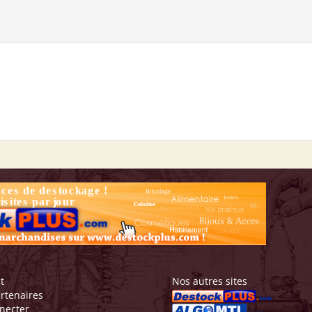
t
Nos autres sites
rtenaires
necter