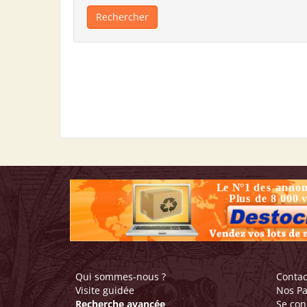
Qui sommes-nous ?
Contac
Visite guidée
Nos Pa
Recherche avancée
Se con