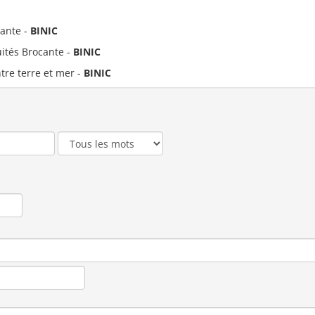
cante -
BINIC
uités Brocante -
BINIC
ntre terre et mer -
BINIC