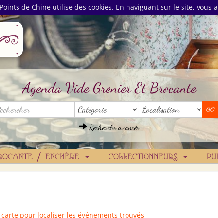
Points de Chine utilise des cookies. En naviguant sur le site, vous a
Agenda Vide Grenier Et Brocante
Recherche avancée
ROCANTE / ENCHÈRE
COLLECTIONNEURS
PU
a carte pour localiser les événements trouvés