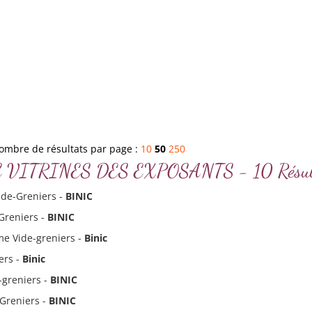
ombre de résultats par page :
10
50
250
INIC VITRINES DES EXPOSANTS - 10 Résul
ide-Greniers -
BINIC
-Greniers -
BINIC
me Vide-greniers -
Binic
ers -
Binic
-greniers -
BINIC
-Greniers -
BINIC