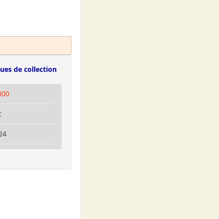
ues de collection
300
c
24