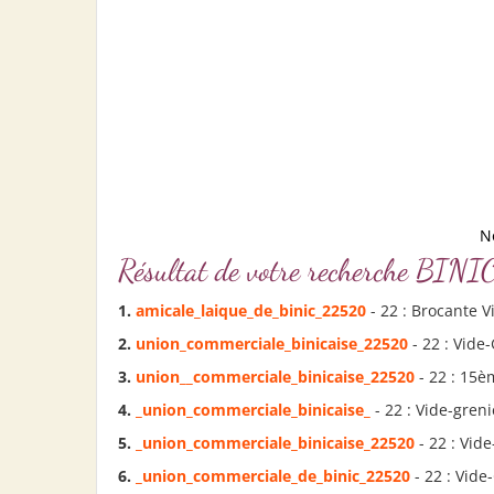
N
Résultat de votre recherche B
1.
amicale_laique_de_
binic
_22520
- 22 : Brocante V
2.
union_commerciale_
binic
aise_22520
- 22 : Vide
3.
union__commerciale_
binic
aise_22520
- 22 : 15è
4.
_union_commerciale_
binic
aise_
- 22 : Vide-greni
5.
_union_commerciale_
binic
aise_22520
- 22 : Vide
6.
_union_commerciale_de_
binic
_22520
- 22 : Vide