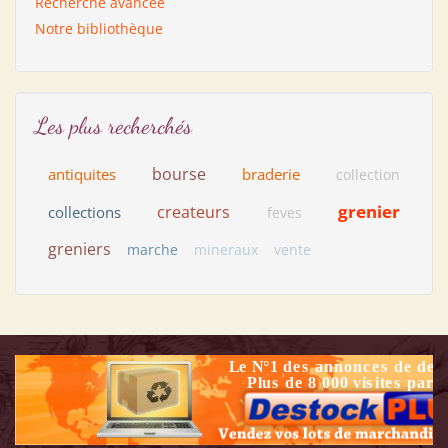
Recherche avancée
Notre bibliothèque
Les plus recherchés
bourse
antiquites
braderie
collection
grenier
createurs
collections
feves
greniers
marche
mineraux
vente