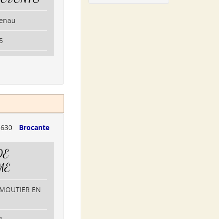
uenau
5
5630
Brocante
DE
ME
RMOUTIER EN