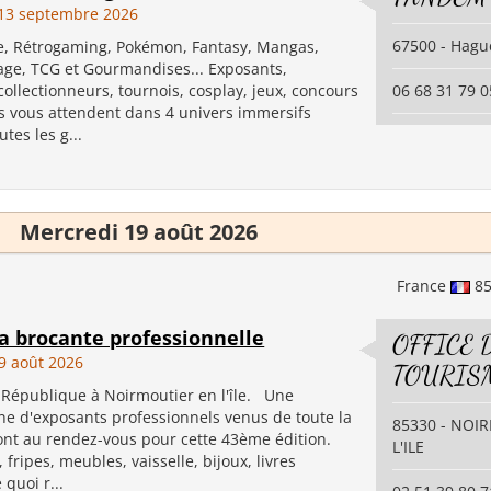
13 septembre 2026
67500 - Hag
e, Rétrogaming, Pokémon, Fantasy, Mangas,
tage, TCG et Gourmandises... Exposants,
collectionneurs, tournois, cosplay, jeux, concours
06 68 31 79 0
es vous attendent dans 4 univers immersifs
utes les g...
Mercredi 19 août 2026
France
8
la brocante professionnelle
OFFICE 
9 août 2026
TOURIS
a République à Noirmoutier en l'île. Une
ne d'exposants professionnels venus de toute la
85330 - NOI
ont au rendez-vous pour cette 43ème édition.
L'ILE
, fripes, meubles, vaisselle, bijoux, livres
 quoi r...