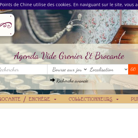
Points de Chine utilise des cookies. En naviguant sur le site, vous a
Agenda Vide Grenier Et Brocante
Recherche avancée
ROCANTE / ENCHÈRE
COLLECTIONNEURS
PU