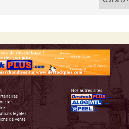
02 51 39 80 7
t
Nos autres sites
rtenaires
necter
ire
ations légales
ions de vente