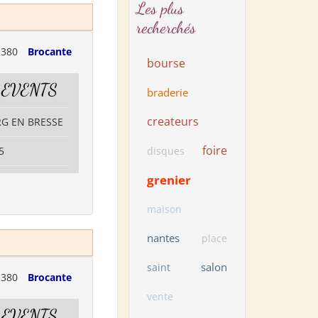
Les plus
recherchés
1380
Brocante
bourse
 EVENTS
braderie
createurs
RG EN BRESSE
foire
5
disques
grenier
maison
nantes
place
salon
saint
1380
Brocante
vente
 EVENTS