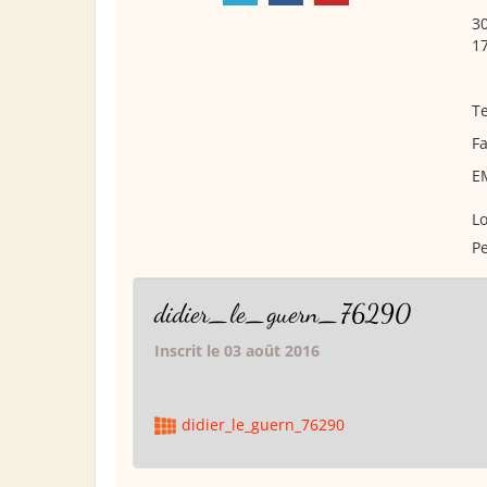
3
17
Te
Fa
E
Lo
Pe
didier_le_guern_76290
Inscrit le 03 août 2016
didier_le_guern_76290