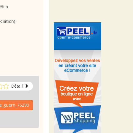
9h à
ciation)
Détail
le_guern_76290