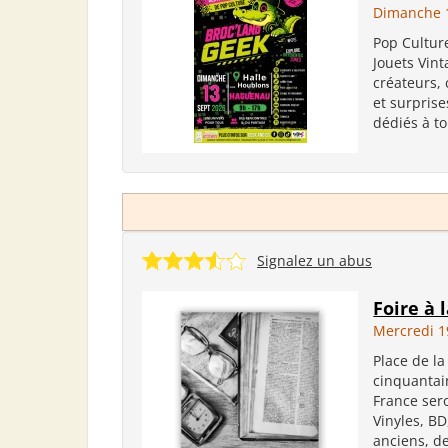
Dimanche 
Pop Cultur
Jouets Vin
créateurs, 
et surpris
dédiés à to
Signalez un abus
Foire à 
Mercredi 1
Place de l
cinquantai
France ser
Vinyles, BD
anciens, de