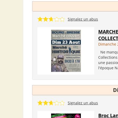
Signalez un abus
MARCHE
COLLEC
Dimanche 
Ne manque
Collection
une passion
l'époque N
D
Signalez un abus
Broc La