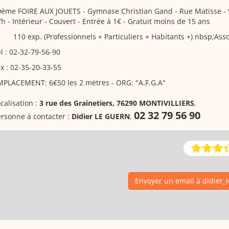
0ème FOIRE AUX JOUETS
- Gymnase Christian Gand - Rue Matisse - 
h - Intérieur - Couvert - Entrée à 1€ - Gratuit moins de 15 ans
110 exp. (Professionnels + Particuliers + Habitants +) nbsp;Asso
l : 02-32-79-56-90
x : 02-35-20-33-55
MPLACEMENT: 6€50 les 2 mètres - ORG: "A.F.G.A"
calisation :
3 rue des Grainetiers, 76290 MONTIVILLIERS
,
02 32 79 56 90
rsonne à contacter :
Didier LE GUERN
,
Envoyer un email à didier_