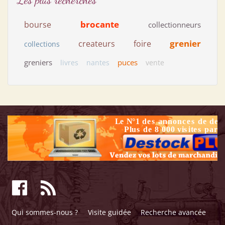
brocante
bourse
collectionneurs
grenier
createurs
foire
collections
greniers
puces
livres
nantes
vente
Qui sommes-nous ?
Visite guidée
Recherche avancée