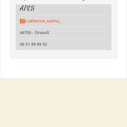
APES
catherine_savina_
44700 - Orvault
06 51 89 89 92