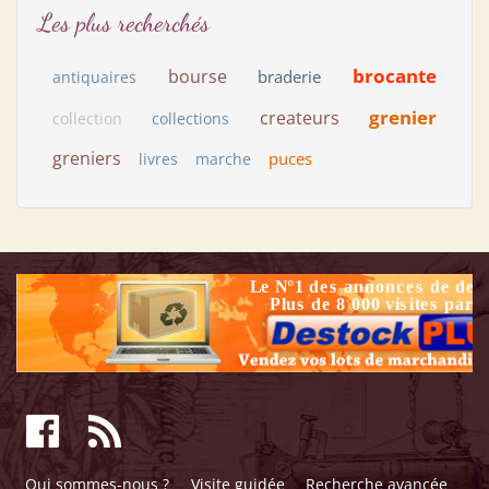
Les plus recherchés
brocante
bourse
braderie
antiquaires
grenier
createurs
collection
collections
greniers
puces
livres
marche
Qui sommes-nous ?
Visite guidée
Recherche avancée