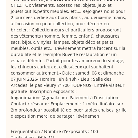
CHEZ TOI: vêtements, accessoires ,objets, jeux et
jouets,outils,petits meubles, etc.… Rejoignez-nous pour
2 journées dédiée aux bons plans , au deuxième mains,
à l'occasion ou pour collection, pour décorer ou
bricoler, : Collectionneurs et particuliers proposeront
des vêtements (homme, femme, enfant), chaussures,
sacs, bijoux, vinyles, lampes, objets déco et petits
meubles. outils etc... L’événement mettra l’accent sur la
durabilité et le réemploi Buvette restauration et un
espace détente . Parfait pour les amoureux du vintage,
les chineurs curieux et celles/ceux qui souhaitent
consommer autrement.- Date : samedi 06 et dimanche
07 JUIN 2026- Horaire : 8h à 18h - Lieu : Salle des
Arcades, le pas Fleury 71700 TOURNUS- Entrée visiteur
gratuite- Inscription exposants :
lmganimations@gmail.com- Paiement à l'inscription-
Contact / réseaux : Emplacement : 1 mètre linéaire sur
2m profondeur possibilité de louer tables chaises, grille
d'exposition merci de partager l'événemen
Fréquentation / Nombre d'exposants : 100
Tarification : 5€ le ML