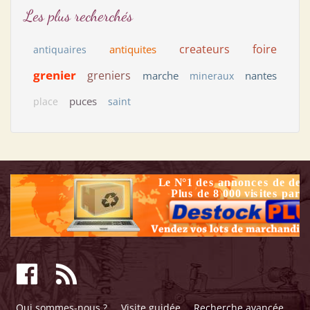
Les plus recherchés
createurs
foire
antiquites
antiquaires
grenier
greniers
marche
nantes
mineraux
puces
place
saint
Qui sommes-nous ?
Visite guidée
Recherche avancée