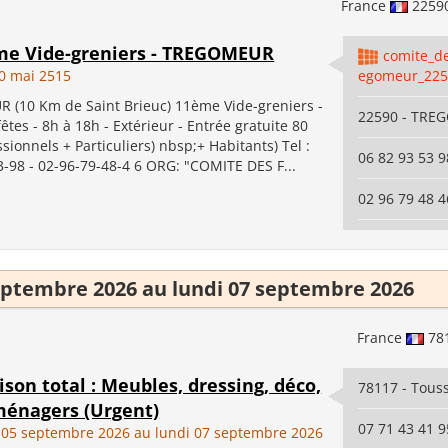
France
2259
ème Vide-greniers - TREGOMEUR
comite_de
0 mai 2515
egomeur_225
(10 Km de Saint Brieuc) 11ème Vide-greniers -
22590 - TRE
fêtes - 8h à 18h - Extérieur - Entrée gratuite 80
ssionnels + Particuliers) nbsp;+ Habitants) Tel :
06 82 93 53 9
3-98 - 02-96-79-48-4 6 ORG: "COMITE DES F...
02 96 79 48 4
ptembre 2026 au lundi 07 septembre 2026
France
78
son total : Meubles, dressing, déco,
78117 - Touss
ménagers (Urgent)
07 71 43 41 9
05 septembre 2026 au lundi 07 septembre 2026