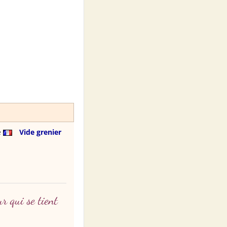
e
Vide grenier
r qui se tient