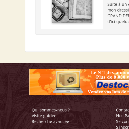
Suite à un 
mon dressi
GRAND DÉBA
d'ici quelq
Qui sommes-nous ?
Contac
Visite guidée
Nos Pa
Recherche avancée
Se con
S'inscr