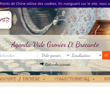
Points de Chine utilise des cookies. En naviguant sur le site, vous a
Agenda Vide Grenier Et Brocante
Recherche avancée
ROCANTE / ENCHÈRE
COLLECTIONNEURS
PU