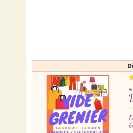
D
Vi
E
l