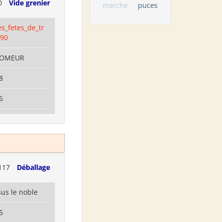
0
Vide grenier
puces
marche
s_fetes_de_tr
90
GOMEUR
8
6
117
Déballage
us le noble
5