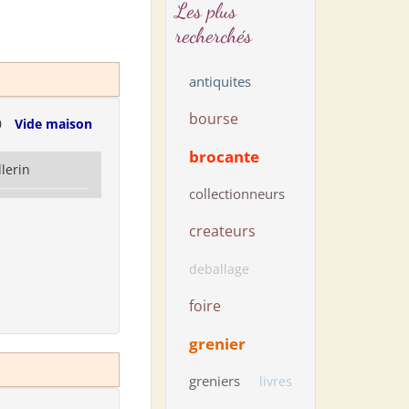
Les plus
recherchés
antiquites
bourse
0
Vide maison
brocante
llerin
collectionneurs
createurs
deballage
foire
grenier
greniers
livres