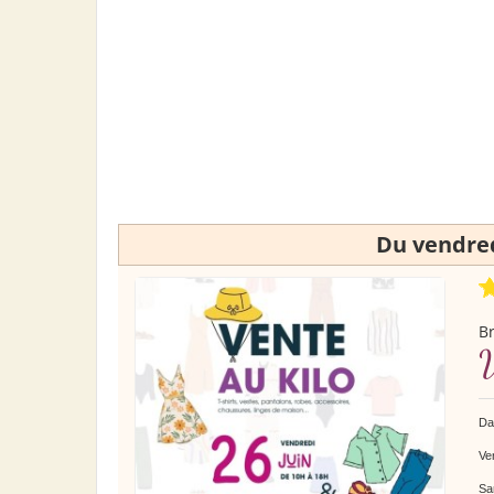
Du vendred
B
V
Dat
Ve
Sa