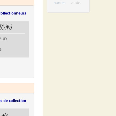
nantes
vente
collectionneurs
IONS
HAUD
6
s de collection
usic