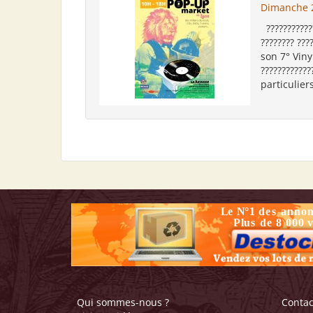
Dimanche 
???????????
???????? ???
son 7° Vinyl
???????????
particuliers
Qui sommes-nous ?
Contac