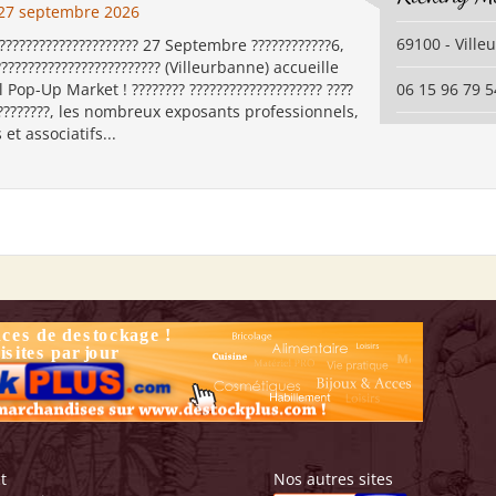
27 septembre 2026
69100 - Vill
????????????????????? 27 Septembre ????????????6,
????????????????????????? (Villeurbanne) accueille
 Pop-Up Market ! ???????? ???????????????????? ????̀
06 15 96 79 5
?????????, les nombreux exposants professionnels,
 et associatifs...
t
Nos autres sites