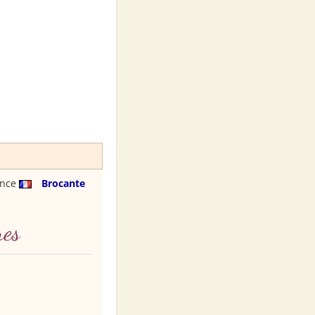
ance
Brocante
res