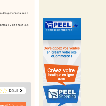
s à 4€/kg et chaussures &
tres, il y en a pour tous
Détail
mail à Frip vie