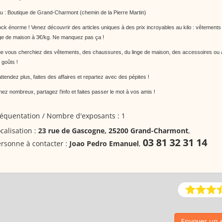
eu : Boutique de Grand-Charmont (chemin de la Pierre Martin)
ock énorme ! Venez découvrir des articles uniques à des prix incroyables au kilo : vêtement
nge de maison à 3€/kg. Ne manquez pas ça !
e vous cherchiez des vêtements, des chaussures, du linge de maison, des accessoires ou au
 goûts !
ttendez plus, faites des affaires et repartez avec des pépites !
nez nombreux, partagez l’info et faites passer le mot à vos amis !
équentation / Nombre d'exposants : 1
calisation :
23 rue de Gascogne, 25200 Grand-Charmont
,
03 81 32 31 14
rsonne à contacter :
Joao Pedro Emanuel
,
Envoyer un e