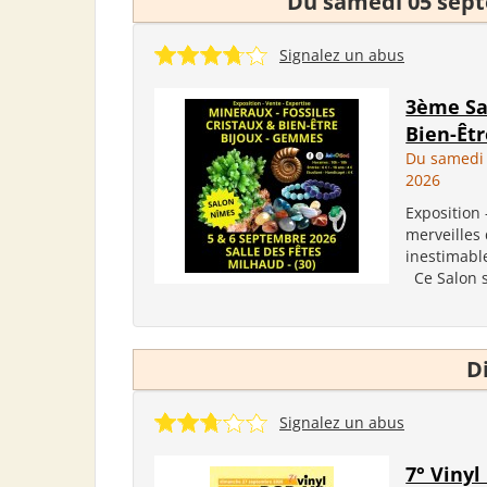
Du samedi 05 sep
Signalez un abus
3ème Sa
Bien-Êt
Du samedi
2026
Exposition 
merveilles 
inestimabl
Ce Salon su
D
Signalez un abus
7° Viny