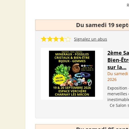
R
Du samedi 19 sep
Signalez un abus
2ème Sa
Bien-Êt
sur la...
Du samedi
2026
Exposition 
merveilles 
inestimabl
Ce Salon su