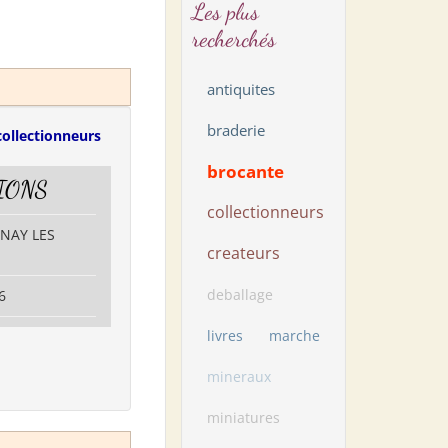
Les plus
recherchés
antiquites
braderie
collectionneurs
brocante
IONS
collectionneurs
RNAY LES
createurs
deballage
6
livres
marche
mineraux
miniatures