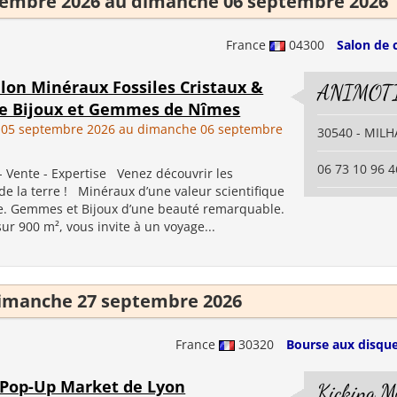
tembre 2026 au dimanche 06 septembre 2026
France
04300
Salon de 
lon Minéraux Fossiles Cristaux &
ANIMOT
re Bijoux et Gemmes de Nîmes
 05 septembre 2026 au dimanche 06 septembre
30540 - MIL
06 73 10 96 4
- Vente - Expertise Venez découvrir les
de la terre ! Minéraux d’une valeur scientifique
e. Gemmes et Bijoux d’une beauté remarquable.
r 900 m², vous invite à un voyage...
imanche 27 septembre 2026
France
30320
Bourse aux disque
l Pop-Up Market de Lyon
Kicking M