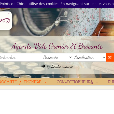
Points de Chine utilise des cookies. En naviguant sur le site, vous a
Agenda Vide Grenier Et Brocante
Recherche avancée
ROCANTE / ENCHÈRE
COLLECTIONNEURS
PU