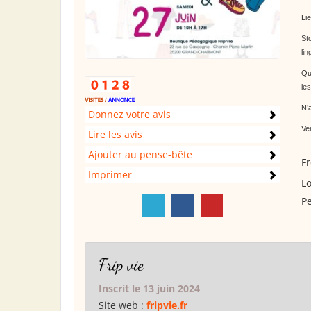
Li
St
li
Qu
les
N’a
Donnez votre avis
Ve
Lire les avis
Ajouter au pense-bête
Fr
Imprimer
Lo
Pe
Frip vie
Inscrit le 13 juin 2024
Site web :
fripvie.fr