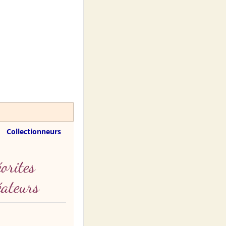
Collectionneurs
orites
éateurs