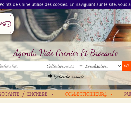
Points de Chine utilise des cookies. En naviguant sur le site, vous a
Agenda Vide Grenier Et Brocante
Recherche avancée
ROCANTE / ENCHÈRE
COLLECTIONNEURS
PU