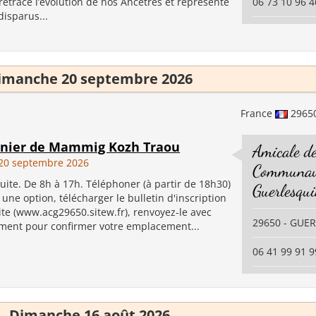
retrace l’évolution de nos Ancêtres et représente
06 73 10 96 4
disparus...
imanche 20 septembre 2026
France
2965
enier de Mammig Kozh Traou
Amicale d
20 septembre 2026
Communau
uite. De 8h à 17h. Téléphoner (à partir de 18h30)
Guerlesqu
une option, télécharger le bulletin d'inscription
ite (www.acg29650.sitew.fr), renvoyez-le avec
29650 - GUE
ement pour confirmer votre emplacement...
06 41 99 91 9
Dimanche 16 août 2026