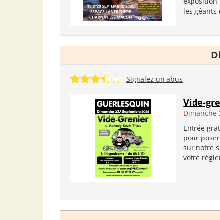
exposition 
les géants 
D
Signalez un abus
Vide-gr
Dimanche 
Entrée grat
pour poser 
sur notre s
votre règl