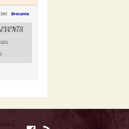
1380
Brocante
 EVENTS
RGES
5