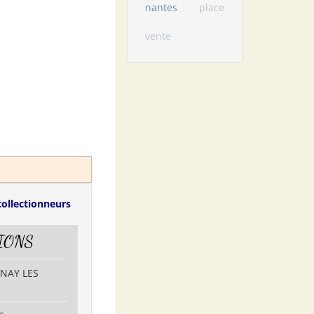
nantes
place
vente
collectionneurs
IONS
RNAY LES