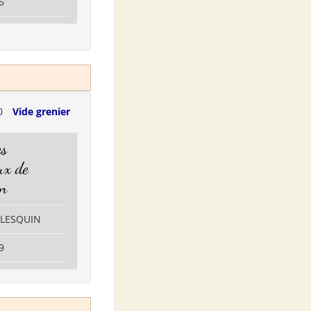
6
0
Vide grenier
es
x de
in
RLESQUIN
9