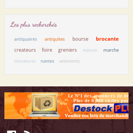
Les plus recherchés
brocante
bourse
antiquites
antiquaires
createurs
foire
greniers
marche
maison
miniatures
nantes
vetements