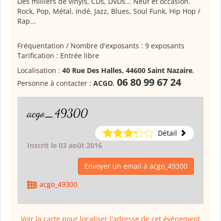
Des milliers de vinyls, CDs, DVDs... Neuf et occasion.
Rock, Pop, Métal, Indé, Jazz, Blues, Soul Funk, Hip Hop /
Rap...
Fréquentation / Nombre d'exposants : 9 exposants
Tarification : Entrée libre
Localisation :
40 Rue Des Halles, 44600 Saint Nazaire
,
06 80 99 67 24
Personne à contacter :
ACGO
,
acgo_49300
Détail
Inscrit le 03 août 2016
Envoyer un email à acgo_49300
acgo_49300
Voir la carte pour localiser l'adresse de cet événement