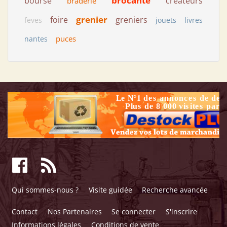
brocante
bourse
createurs
braderie
grenier
foire
greniers
feves
jouets
livres
puces
nantes
Qui sommes-nous ?
Visite guidée
Recherche avancée
Contact
Nos Partenaires
Se connecter
S'inscrire
Informations légales
Conditions de vente