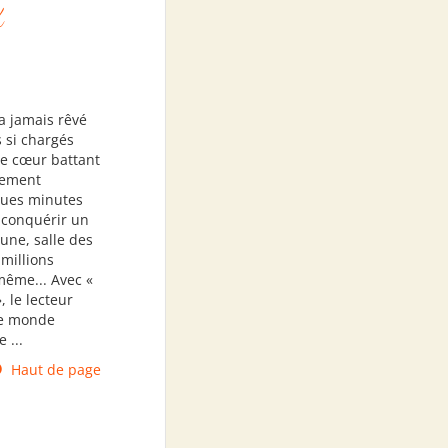
X
'a jamais rêvé
 si chargés
 le cœur battant
rement
ques minutes
 conquérir un
une, salle des
 millions
 même... Avec «
, le lecteur
ce monde
 ...
Haut de page