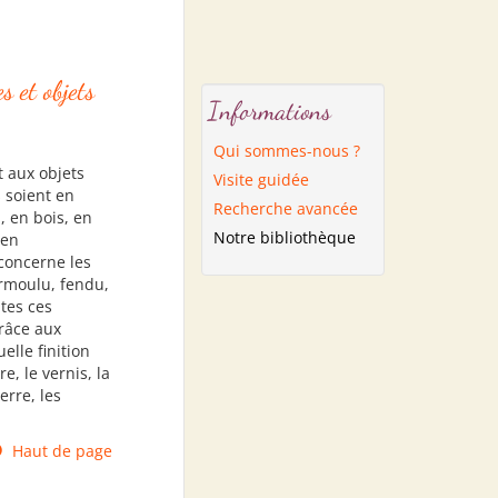
s et objets
Informations
Qui sommes-nous ?
 aux objets
Visite guidée
s soient en
Recherche avancée
, en bois, en
Notre bibliothèque
 en
 concerne les
ermoulu, fendu,
utes ces
grâce aux
elle finition
re, le vernis, la
erre, les
Haut de page