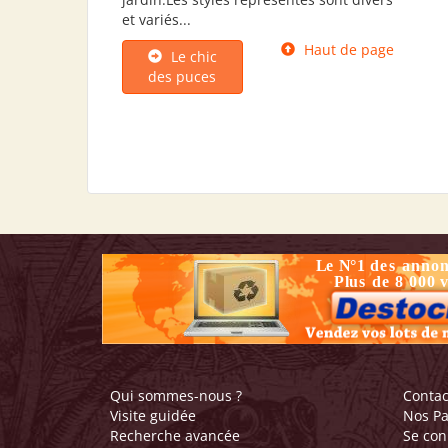
et variés...
Haut de page
Le chic
des puces
Qui sommes-nous ?
Contac
Visite guidée
Nos Pa
Recherche avancée
Se con