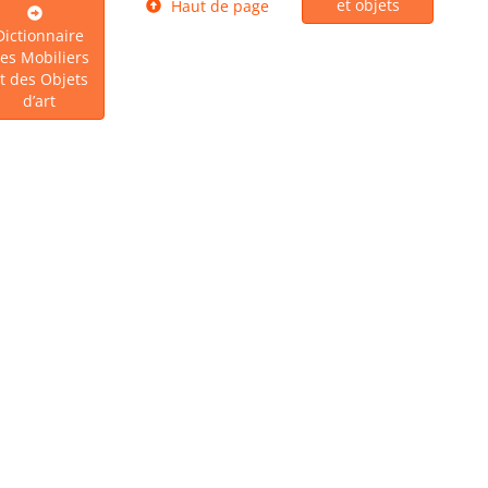
et objets
Haut de page
Dictionnaire
es Mobiliers
t des Objets
d’art