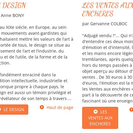
E DESIGN
LES VENTES AU
ENCHERES
 Anne BONY
par Gervanne COLBOC
au XIXe siècle, en Europe, au sein
 mouvements avant-gardistes qui
"Adjugé vendu !"... Qui n
haitaient mettre les valeurs de l’art à
d'entendre ces deux mois
portée de tous, le design se situe au
d'émotion et d'intensité,
isement de l’art et l’industrie, du
et les mains encore légè
u et de l’utile, de la forme et de la
tremblantes, après quel
ction.
hors du temps passées à
objet aperçu au détour d'
fondément enraciné dans la
ventes . De 30 euros à 30
dition intellectuelle, industrielle et
d'euros, l'émotion est la
torique propre à chaque pays, le
les Ventes aux enchères »
ign est aussi un témoin privilégié et
part à la découverte de 
révélateur de son temps à travers ...
fascinant où une enseigne
Haut de page
LE DESIGN
LES
VENTES AUX
ENCHERES