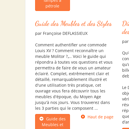
lampes à
pétrole
Guide des Meubles et des Styles
Di
de
par Françoise DEFLASSIEUX
par
Comment authentifier une commode
Louis XV ? Comment reconnaître un
Qu’
meuble Molitor ?„.. Voici le guide qui
con
répondra à toutes vos questions et vous
qu’
permettra de faire de vous un amateur
bil
éclairé. Complet, extrêmement clair et
deb
détaillé, remarquablement illustré et
d'une utilisation très pratique, cet
Le 
ouvrage vous fera découvrir tous les
obj
meubles d'époque, du Moyen Age
vér
jusqu'à nos jours. Vous trouverez dans
rés
les 3 parties qui le composent ...
rép
que
Haut de page
Guide des
d’ar
Meubles et