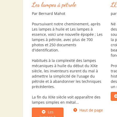
Les lampes à pétrole
L
Par Bernard Mahot
par
Poursuivant notre cheminement, après
Né 
Les lampes à huile et Les lampes à
des
essence, voici une nouvelle épopée ; Les
sou
lampes à pétrole, avec plus de 700
la 
photos et 250 documents
cro
d'identification.
bea
fon
Habitués à la complexité des lampes
mécaniques à huile du début du XIXe
Pro
siècle, les inventeurs eurent du mal à
tra
admettre la simplicité de l'usage du
his
pétrole et à abandonner les techniques
des
précédentes.
un 
La fin du XIXe siècle voit apparaître des
lampes simples en métal...
Haut de page
Les