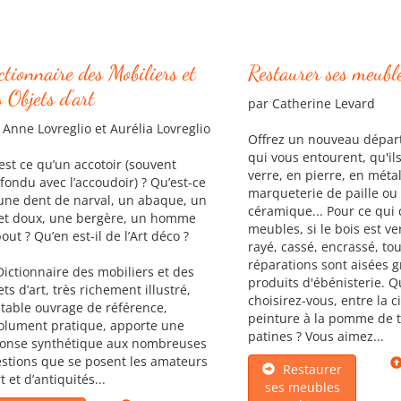
ctionnaire des Mobiliers et
Restaurer ses meuble
s Objets d’art
par Catherine Levard
 Anne Lovreglio et Aurélia Lovreglio
Offrez un nouveau départ
qui vous entourent, qu'il
est ce qu’un accotoir (souvent
verre, en pierre, en métal
fondu avec l’accoudoir) ? Qu’est-ce
marqueterie de paille ou
une dent de narval, un abaque, un
céramique... Pour ce qui
let doux, une bergère, un homme
meubles, si le bois est v
out ? Qu’en est-il de l’Art déco ?
rayé, cassé, encrassé, to
réparations sont aisées 
Dictionnaire des mobiliers et des
produits d'ébénisterie. Qu
ets d’art, très richement illustré,
choisirez-vous, entre la ci
itable ouvrage de référence,
peinture à la pomme de t
olument pratique, apporte une
patines ? Vous aimez...
onse synthétique aux nombreuses
stions que se posent les amateurs
Restaurer
t et d’antiquités...
ses meubles