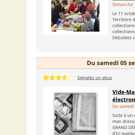
Dimanche 1
Le 11 octob
Territoire 
collectionn
collectionn
Débutées so
Du samedi 05 se
Signalez un abus
Vide-Mai
électro
Du samedi 
Suite à un 
mon dressi
GRAND DÉBA
d'ici quelq