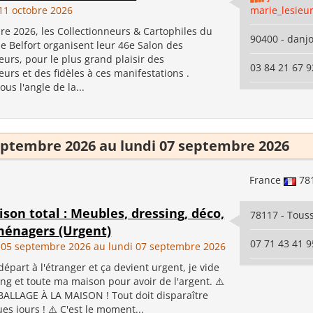
1 octobre 2026
marie_lesieu
re 2026, les Collectionneurs & Cartophiles du
90400 - danjo
de Belfort organisent leur 46e Salon des
eurs, pour le plus grand plaisir des
03 84 21 67 9
eurs et des fidèles à ces manifestations .
us l'angle de la...
ptembre 2026 au lundi 07 septembre 2026
France
78
son total : Meubles, dressing, déco,
78117 - Touss
ménagers (Urgent)
07 71 43 41 9
05 septembre 2026 au lundi 07 septembre 2026
départ à l'étranger et ça devient urgent, je vide
ng et toute ma maison pour avoir de l'argent. ⚠️
LLAGE À LA MAISON ! Tout doit disparaître
ues jours ! ⚠️ C'est le moment...