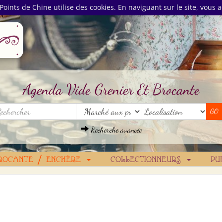
Points de Chine utilise des cookies. En naviguant sur le site, vous a
Agenda Vide Grenier Et Brocante
Recherche avancée
ROCANTE / ENCHÈRE
COLLECTIONNEURS
PU