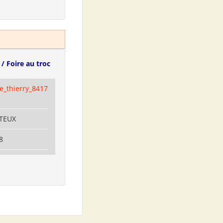
/ Foire au troc
e_thierry_8417
TEUX
8