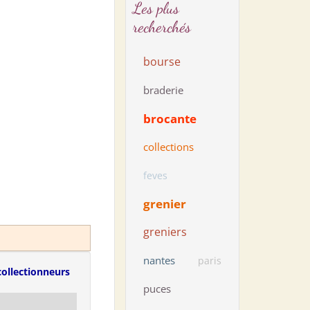
Les plus
recherchés
bourse
braderie
brocante
collections
feves
grenier
greniers
nantes
paris
collectionneurs
puces