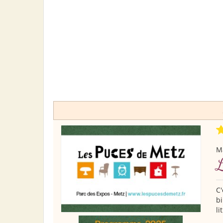
M
L
C'
bi
li