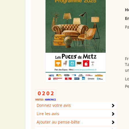
Ho
En
Pa
Fr
Ta
u
Lo
Pe
Donnez votre avis
Lire les avis
Ajouter au pense-bête