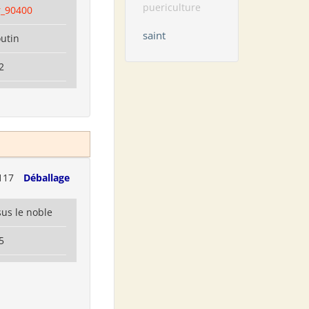
puericulture
r_90400
saint
utin
2
117
Déballage
us le noble
5