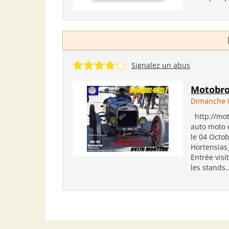
Signalez un abus
Motobro
Dimanche 0
http://mo
auto moto 
le 04 Octo
Hortensias
Entrée visi
les stands..