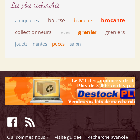
Les plus recherchés
brocante
bourse
braderie
antiquaires
grenier
collectionneurs
greniers
feves
puces
jouets
nantes
salon
Qui sommes-nous ?
Visite guidée
Recherche avancée