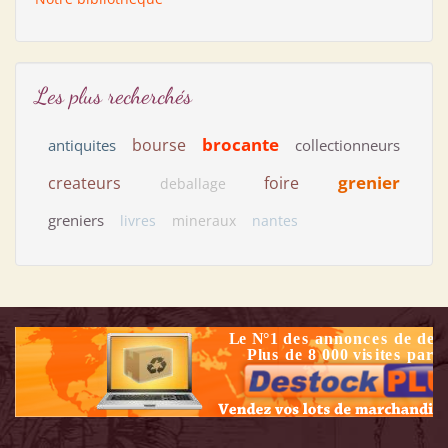
Les plus recherchés
brocante
bourse
antiquites
collectionneurs
grenier
createurs
foire
deballage
greniers
livres
mineraux
nantes