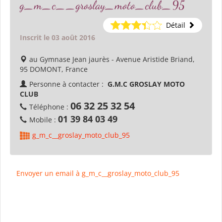
g_m_c__groslay_moto_club_95
Détail
Inscrit le 03 août 2016
au Gymnase Jean jaurès - Avenue Aristide Briand,
95 DOMONT, France
Personne à contacter :
G.M.C GROSLAY MOTO
CLUB
06 32 25 32 54
Téléphone :
01 39 84 03 49
Mobile :
g_m_c__groslay_moto_club_95
Envoyer un email à g_m_c__groslay_moto_club_95