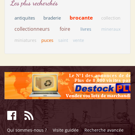
Les plus recherchés
brocante
antiquites
braderie
collection
collectionneurs
foire
livres
mineraux
puces
miniatures
saint
vente
Qui sommes-nous ?
Visite guidée
Recherche avancée