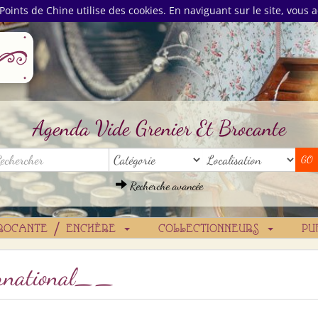
Points de Chine utilise des cookies. En naviguant sur le site, vous a
Agenda Vide Grenier Et Brocante
Recherche avancée
ROCANTE / ENCHÈRE
COLLECTIONNEURS
PU
ternational__