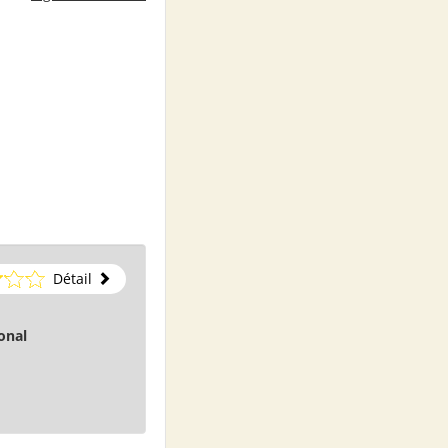
Détail
onal