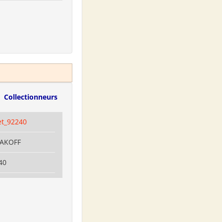
Collectionneurs
et_92240
LAKOFF
40