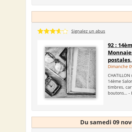
Signalez un abus
92 : 14èm
Monnaies
postales, 
Dimanche 0
CHATILLON (
14ème Salon 
timbres, car
boutons… - 
Du samedi 09 nov