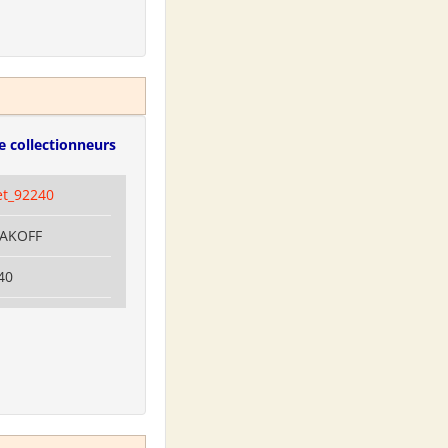
e collectionneurs
et_92240
LAKOFF
40