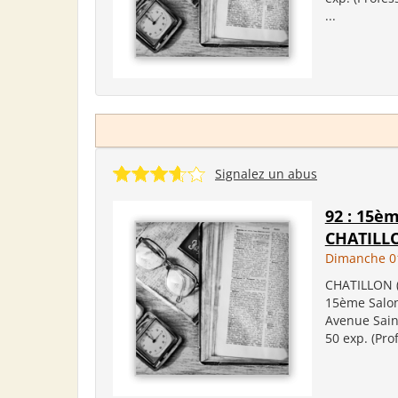
...
Signalez un abus
92 : 15èm
CHATILL
Dimanche 0
CHATILLON (
15ème Salon
Avenue Saint
50 exp. (Prof