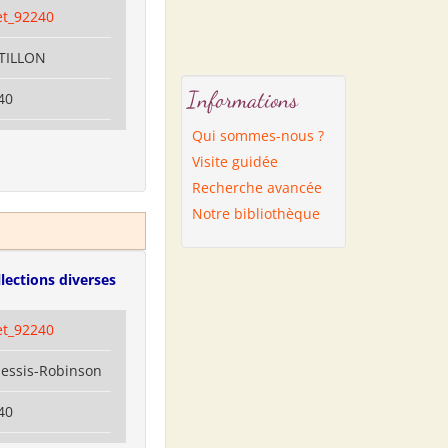
et_92240
ATILLON
Informations
40
Qui sommes-nous ?
Visite guidée
Recherche avancée
Notre bibliothèque
lections diverses
et_92240
lessis-Robinson
40