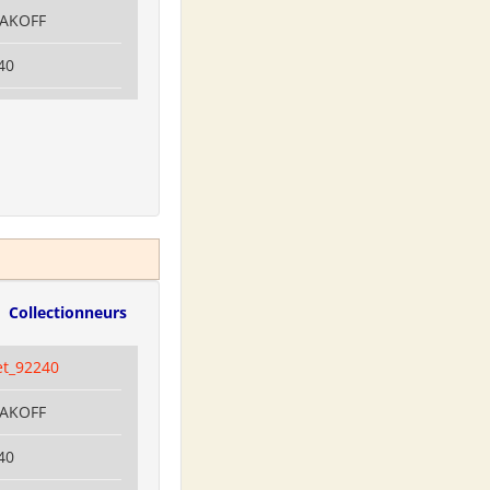
LAKOFF
40
Collectionneurs
et_92240
LAKOFF
40