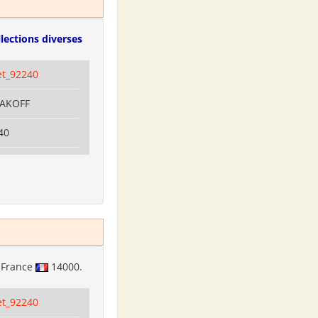
lections diverses
et_92240
LAKOFF
40
France
14000.
et_92240