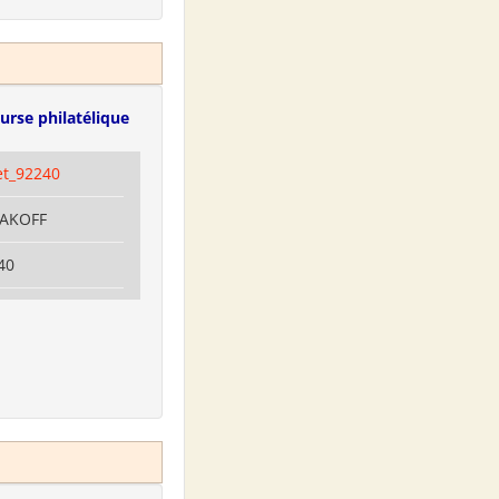
urse philatélique
et_92240
LAKOFF
40