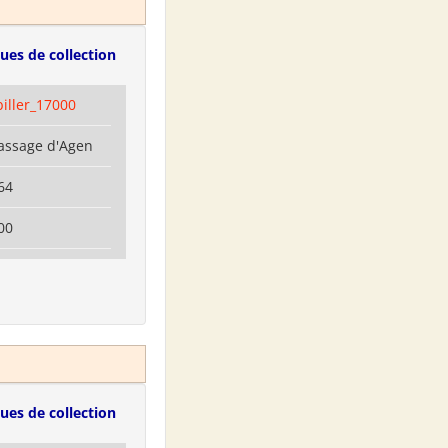
ues de collection
biller_17000
Passage d'Agen
64
00
ues de collection