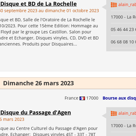
 Disque et BD de La Rochelle
alain_ra
0 septembre 2023 au dimanche 01 octobre 2023
17000 - La R
que et BD, Salle de l'Oratoire de La Rochelle le
/10/2023. Pour cette 15ème Edition: Hommage au
05 46 44 23 
Floyd par le groupe Les Castillon. Salon pour
ndre et Echanger, Disques vinyles, CD, DVD et BD
06 68 08 10 
anciennes. Produits pour Disquaires...
Dimanche 26 mars 2023
France
17000
Bourse aux disq
 Disque du Passage d'Agen
alain_ra
6 mars 2023
17000 - La R
sque au Centre Culturel du Passage d'Agen pour
dre, Echanger: Disques vinyles 45T - 33T - 78T