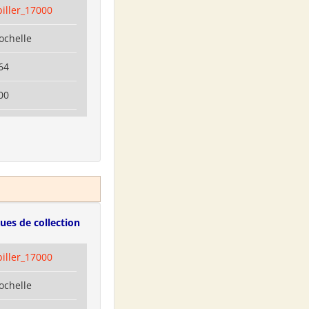
biller_17000
ochelle
64
00
ues de collection
biller_17000
ochelle