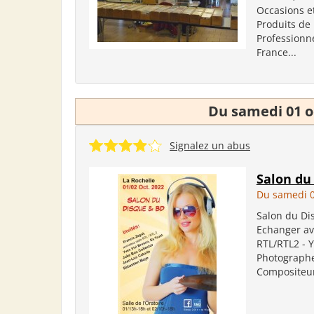
Occasions et
Produits de 
Professionne
France...
Du samedi 01 o
Signalez un abus
Salon du
Du samedi 0
Salon du Di
Echanger av
RTL/RTL2 - Y
Photographe
Compositeur 