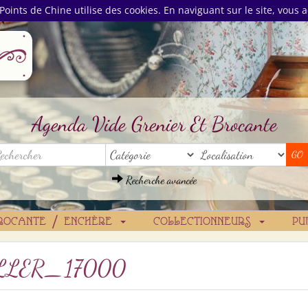
Points de Chine utilise des cookies. En naviguant sur le site, vous a
Agenda Vide Grenier Et Brocante
Recherche avancée
ROCANTE / ENCHÈRE
COLLECTIONNEURS
PU
LLER_17000