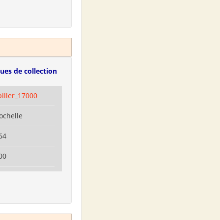
ues de collection
biller_17000
ochelle
64
00