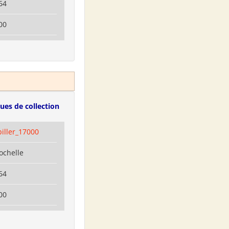
64
00
ues de collection
biller_17000
ochelle
64
00