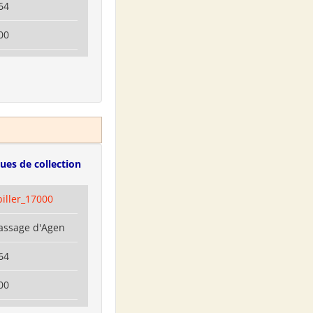
64
00
ues de collection
biller_17000
Passage d'Agen
64
00