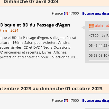
Dimanche 07 avril 2024
France
17000
Bourse aux disq
 Disque et BD du Passage d'Agen
alain_ra
 avril 2024
47520 - Le 
que et BD du Passage d'Agen, salle Jean Ferrat
ulturel. 16ème Salon pour Acheter, Vendre,
05 46 44 23 
sques vinyles, CD et DVD "Neufs-Occasions-
BD anciennes et récentes, Livres, Affiches,
06 68 08 10 
protection et d'entretien pour Collectionneurs...
ptembre 2023 au dimanche 01 octobre 2023
France
17000
Bourse aux disq