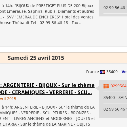
à 14h: "BIJOUX de PRESTIGE" PLUS DE 200 Bijoux
02 99 56 46 
ont Emerause, Saphirs, Rubis, Diamants et autres
s... -. SVV "EMERAUDE ENCHERES" Hotel des Ventes
honse Thébault Tel : 02-99-56-46-18 - Fax ...
Samedi 25 avril 2015
France
35400
Ve
h: ARGENTERIE - BIJOUX - Sur le thème
0299564
DE - CERAMIQUES - VERRERIE - SCU...
35400 - SA
vril 2015
à 14h: ARGENTERIE - BIJOUX - Sur le thème de LA
02 99 56 46 
AMIQUES - VERRERIE - SCULPTURES - BRONZES -
IENT - LIVRES ANCIENS et MODERNES - JOUETS et
ILITARIA - Sur le thème de LA MARINE - OBJETS