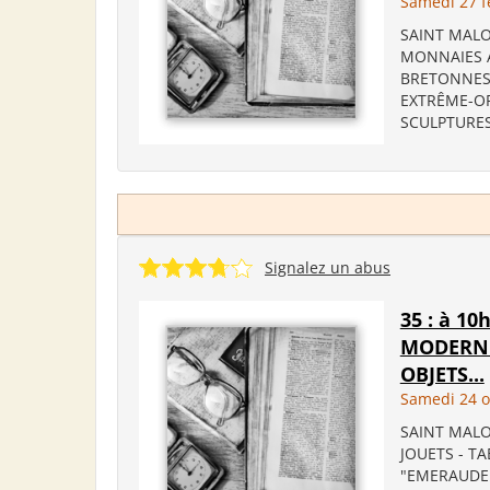
Samedi 27 f
SAINT MALO 
MONNAIES A
BRETONNES -
EXTRÊME-OR
SCULPTURES
Signalez un abus
35 : à 10
MODERNES
OBJETS...
Samedi 24 o
SAINT MALO 
JOUETS - TA
"EMERAUDE 