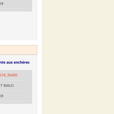
18
nte aux enchères
618_35400
INT MALO
18