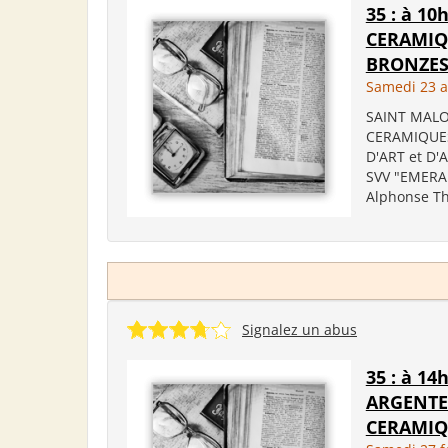
35 : à 10
CERAMIQU
BRONZES.
Samedi 23 a
SAINT MALO 
CERAMIQUES
D'ART et D'
SVV "EMERAU
Alphonse Thé
Signalez un abus
35 : à 1
ARGENTE
CERAMIQU