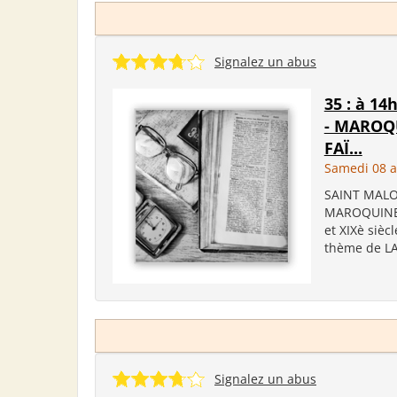
Signalez un abus
35 : à 14
- MAROQ
FAÏ...
Samedi 08 a
SAINT MALO 
MAROQUINER
et XIXè sièc
thème de LA
Signalez un abus