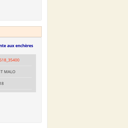
nte aux enchères
618_35400
INT MALO
18