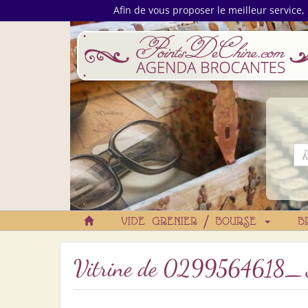
Afin de vous proposer le meilleur service, 
VIDE GRENIER / BOURSE
B
Vitrine de
0299564618_