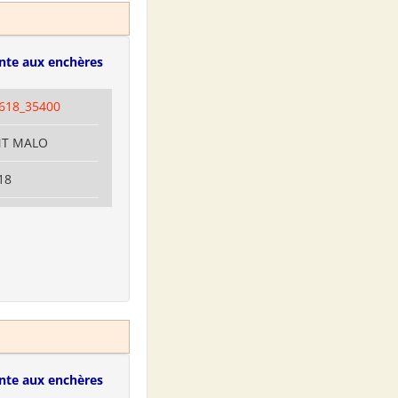
nte aux enchères
618_35400
INT MALO
18
nte aux enchères