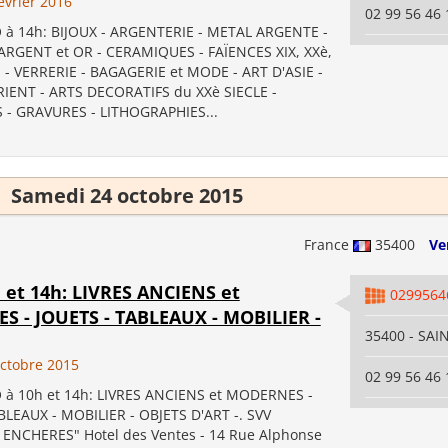
évrier 2016
02 99 56 46 
à 14h: BIJOUX - ARGENTERIE - METAL ARGENTE -
RGENT et OR - CERAMIQUES - FAÏENCES XIX, XXè,
 VERRERIE - BAGAGERIE et MODE - ART D'ASIE -
IENT - ARTS DECORATIFS du XXè SIECLE -
 - GRAVURES - LITHOGRAPHIES...
Samedi 24 octobre 2015
France
35400
Ve
h et 14h: LIVRES ANCIENS et
0299564
 - JOUETS - TABLEAUX - MOBILIER -
35400 - SA
ctobre 2015
02 99 56 46 
à 10h et 14h: LIVRES ANCIENS et MODERNES -
BLEAUX - MOBILIER - OBJETS D'ART -. SVV
ENCHERES" Hotel des Ventes - 14 Rue Alphonse