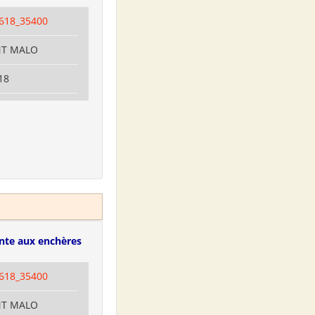
618_35400
INT MALO
18
nte aux enchères
618_35400
INT MALO