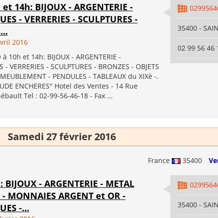
h et 14h: BIJOUX - ARGENTERIE -
0299564
ES - VERRERIES - SCULPTURES -
35400 - SA
..
vril 2016
02 99 56 46 
à 10h et 14h: BIJOUX - ARGENTERIE -
 - VERRERIES - SCULPTURES - BRONZES - OBJETS
AMEUBLEMENT - PENDULES - TABLEAUX du XIXè -.
DE ENCHERES" Hotel des Ventes - 14 Rue
bault Tel : 02-99-56-46-18 - Fax ...
Samedi 27 février 2016
France
35400
Ve
4h: BIJOUX - ARGENTERIE - METAL
0299564
 - MONNAIES ARGENT et OR -
35400 - SA
ES -...