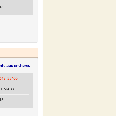
18
nte aux enchères
618_35400
INT MALO
18