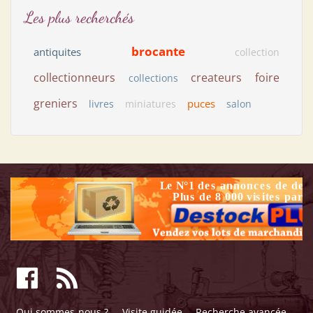
Les plus recherchés
brocante
antiquites
collection
collectionneurs
createurs
foire
collections
greniers
puces
livres
miniatures
salon
Qui sommes-nous ?
Visite guidée
Recherche avancée