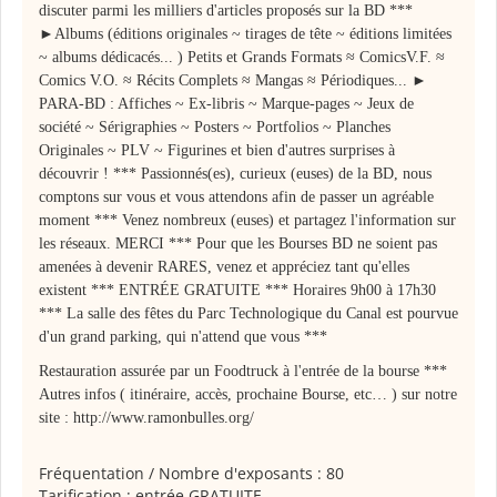
discuter parmi les milliers d'articles proposés sur la BD ***
►Albums (éditions originales ~ tirages de tête ~ éditions limitées
~ albums dédicacés... ) Petits et Grands Formats ≈ ComicsV.F. ≈
Comics V.O. ≈ Récits Complets ≈ Mangas ≈ Périodiques... ►
PARA-BD : Affiches ~ Ex-libris ~ Marque-pages ~ Jeux de
société ~ Sérigraphies ~ Posters ~ Portfolios ~ Planches
Originales ~ PLV ~ Figurines et bien d'autres surprises à
découvrir ! *** Passionnés(es), curieux (euses) de la BD, nous
comptons sur vous et vous attendons afin de passer un agréable
moment *** Venez nombreux (euses) et partagez l'information sur
les réseaux. MERCI *** Pour que les Bourses BD ne soient pas
amenées à devenir RARES, venez et appréciez tant qu'elles
existent *** ENTRÉE GRATUITE *** Horaires 9h00 à 17h30
*** La salle des fêtes du Parc Technologique du Canal est pourvue
d'un grand parking, qui n'attend que vous ***
Restauration assurée par un Foodtruck à l'entrée de la bourse ***
Autres infos ( itinéraire, accès, prochaine Bourse, etc… ) sur notre
site : http://www.ramonbulles.org/
Fréquentation / Nombre d'exposants : 80
Tarification : entrée GRATUITE