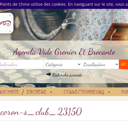
Points de Chine utilise des cookies. En naviguant sur le site, vous a
Agenda Vide Grenier Et Brocante
Recherche avancée
ROCANTE / ENCHÈRE
COLLECTIONNEURS
PU
n__coron-s_club_23150