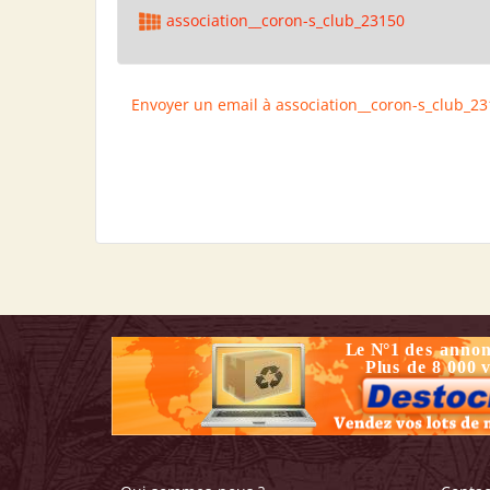
association__coron-s_club_23150
Envoyer un email à association__coron-s_club_2