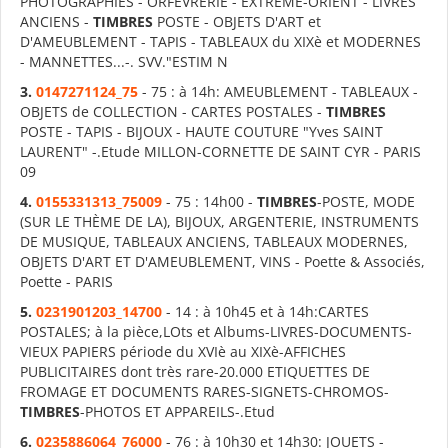
PHOTOGRAPHIES - ORFEVRERIE - EXTRÊME-ORIENT - LIVRES
ANCIENS -
TIMBRES
POSTE - OBJETS D'ART et
D'AMEUBLEMENT - TAPIS - TABLEAUX du XIXè et MODERNES
- MANNETTES...-. SVV."ESTIM N
3.
0147271124_75
- 75 : à 14h: AMEUBLEMENT - TABLEAUX -
OBJETS de COLLECTION - CARTES POSTALES -
TIMBRES
POSTE - TAPIS - BIJOUX - HAUTE COUTURE "Yves SAINT
LAURENT" -.Etude MILLON-CORNETTE DE SAINT CYR - PARIS
09
4.
0155331313_75009
- 75 : 14h00 -
TIMBRES
-POSTE, MODE
(SUR LE THÈME DE LA), BIJOUX, ARGENTERIE, INSTRUMENTS
DE MUSIQUE, TABLEAUX ANCIENS, TABLEAUX MODERNES,
OBJETS D'ART ET D'AMEUBLEMENT, VINS - Poette & Associés,
Poette - PARIS
5.
0231901203_14700
- 14 : à 10h45 et à 14h:CARTES
POSTALES; à la pièce,LOts et Albums-LIVRES-DOCUMENTS-
VIEUX PAPIERS période du XVIè au XIXè-AFFICHES
PUBLICITAIRES dont très rare-20.000 ETIQUETTES DE
FROMAGE ET DOCUMENTS RARES-SIGNETS-CHROMOS-
TIMBRES
-PHOTOS ET APPAREILS-.Etud
6.
0235886064_76000
- 76 : à 10h30 et 14h30: JOUETS -