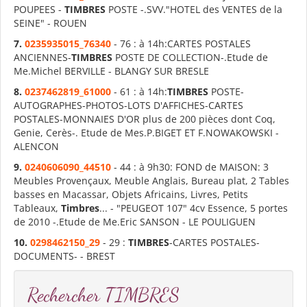
POUPEES -
TIMBRES
POSTE -.SVV."HOTEL des VENTES de la
SEINE" - ROUEN
7.
0235935015_76340
- 76 : à 14h:CARTES POSTALES
ANCIENNES-
TIMBRES
POSTE DE COLLECTION-.Etude de
Me.Michel BERVILLE - BLANGY SUR BRESLE
8.
0237462819_61000
- 61 : à 14h:
TIMBRES
POSTE-
AUTOGRAPHES-PHOTOS-LOTS D'AFFICHES-CARTES
POSTALES-MONNAIES D'OR plus de 200 pièces dont Coq,
Genie, Cerès-. Etude de Mes.P.BIGET ET F.NOWAKOWSKI -
ALENCON
9.
0240606090_44510
- 44 : à 9h30: FOND de MAISON: 3
Meubles Provençaux, Meuble Anglais, Bureau plat, 2 Tables
basses en Macassar, Objets Africains, Livres, Petits
Tableaux,
Timbres
... - "PEUGEOT 107" 4cv Essence, 5 portes
de 2010 -.Etude de Me.Eric SANSON - LE POULIGUEN
10.
0298462150_29
- 29 :
TIMBRES
-CARTES POSTALES-
DOCUMENTS- - BREST
Rechercher TIMBRES