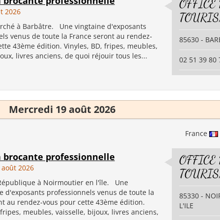
a brocante professionnelle
OFFICE
ût 2026
TOURI
rché à Barbâtre. Une vingtaine d'exposants
els venus de toute la France seront au rendez-
85630 - BA
tte 43ème édition. Vinyles, BD, fripes, meubles,
joux, livres anciens, de quoi réjouir tous les...
02 51 39 80 
Mercredi 19 août 2026
France
a brocante professionnelle
OFFICE
 août 2026
TOURI
 République à Noirmoutier en l'île. Une
e d'exposants professionnels venus de toute la
85330 - NO
nt au rendez-vous pour cette 43ème édition.
L'ILE
 fripes, meubles, vaisselle, bijoux, livres anciens,