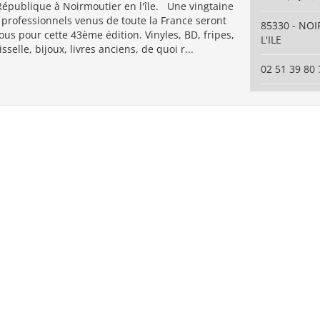
République à Noirmoutier en l'île. Une vingtaine
 professionnels venus de toute la France seront
85330 - NO
us pour cette 43ème édition. Vinyles, BD, fripes,
L'ILE
selle, bijoux, livres anciens, de quoi r...
02 51 39 80 