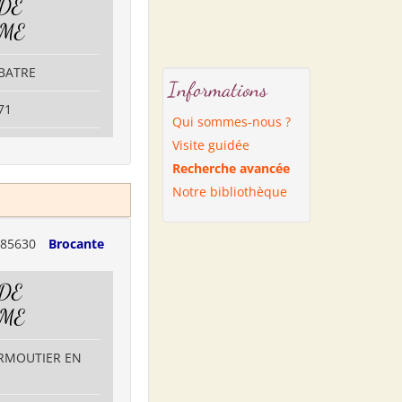
 DE
SME
RBATRE
Informations
71
Qui sommes-nous ?
Visite guidée
Recherche avancée
Notre bibliothèque
85630
Brocante
 DE
SME
IRMOUTIER EN