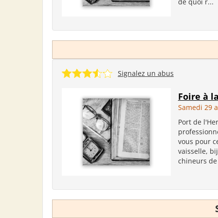
de quoi r...
Signalez un abus
Foire à l
Samedi 29 a
Port de l'H
professionn
vous pour ce
vaisselle, bi
chineurs de 