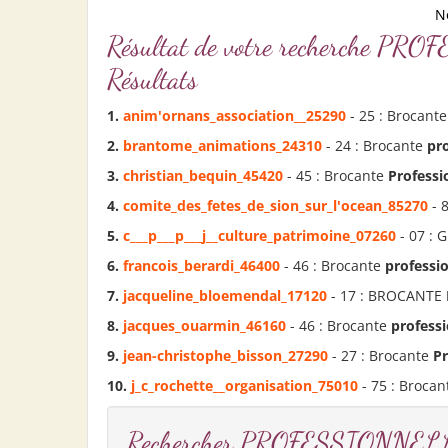
N
Résultat de votre recherche
Résultats
1.
anim'ornans_association__25290
- 25 : Brocant
2.
brantome_animations_24310
- 24 : Brocante
pr
3.
christian_bequin_45420
- 45 : Brocante
Professi
4.
comite_des_fetes_de_sion_sur_l'ocean_85270
- 
5.
c___p___p___j__culture_patrimoine_07260
- 07 : 
6.
francois_berardi_46400
- 46 : Brocante
professi
7.
jacqueline_bloemendal_17120
- 17 : BROCANTE
8.
jacques_ouarmin_46160
- 46 : Brocante
professi
9.
jean-christophe_bisson_27290
- 27 : Brocante
Pr
10.
j_c_rochette__organisation_75010
- 75 : Broca
Rechercher PROFESSIONNEL