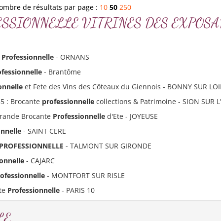
ombre de résultats par page :
10
50
250
 PROFESSIONNELLE VITRINES DES EXPOSA
e
Professionnelle
- ORNANS
ofessionnelle
- Brantôme
onnelle
et Fete des Vins des Côteaux du Giennois - BONNY SUR LO
85 : Brocante
professionnelle
collections & Patrimoine - SION SUR 
Grande Brocante
Professionnelle
d'Ete - JOYEUSE
onnelle
- SAINT CERE
PROFESSIONNELLE
- TALMONT SUR GIRONDE
onnelle
- CAJARC
ofessionnelle
- MONTFORT SUR RISLE
nte
Professionnelle
- PARIS 10
LE