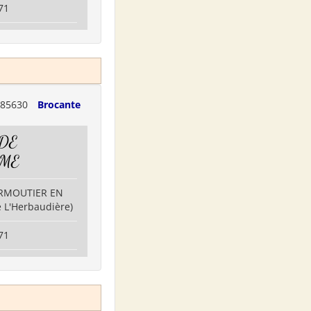
71
85630
Brocante
 DE
SME
IRMOUTIER EN
de L'Herbaudière)
71