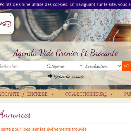
Points de Chine utilise des cookies. En naviguant sur le site, vous a
Agenda Vide Grenier Et Brocante
Recherche avancée
ROCANTE / ENCHÈRE
COLLECTIONNEURS
PU
nnonces
a carte pour localiser les événements trouvés