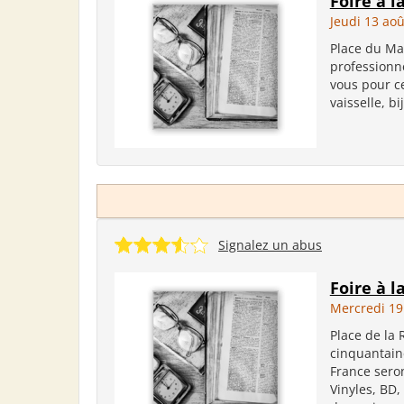
Foire à l
Jeudi 13 ao
Place du Ma
professionn
vous pour ce
vaisselle, bi
Signalez un abus
Foire à l
Mercredi 19
Place de la
cinquantain
France sero
Vinyles, BD,