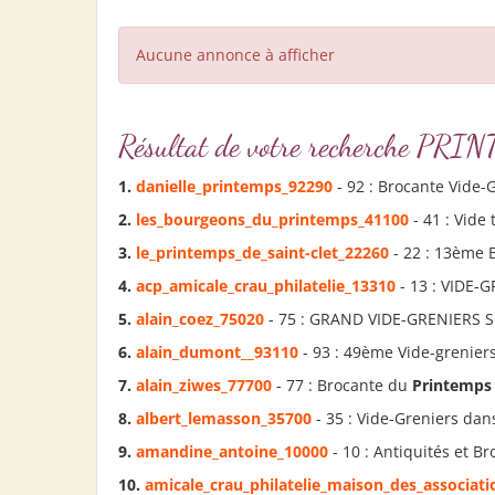
Aucune annonce à afficher
Résultat de votre recherche 
1.
danielle_
printemps
_92290
- 92 : Brocante Vide
2.
les_bourgeons_du_
printemps
_41100
- 41 : Vide
3.
le_
printemps
_de_saint-clet_22260
- 22 : 13ème B
4.
acp_amicale_crau_philatelie_13310
- 13 : VIDE-
5.
alain_coez_75020
- 75 : GRAND VIDE-GRENIERS 
6.
alain_dumont__93110
- 93 : 49ème Vide-grenier
7.
alain_ziwes_77700
- 77 : Brocante du
Printemps
8.
albert_lemasson_35700
- 35 : Vide-Greniers dan
9.
amandine_antoine_10000
- 10 : Antiquités et B
10.
amicale_crau_philatelie_maison_des_associat