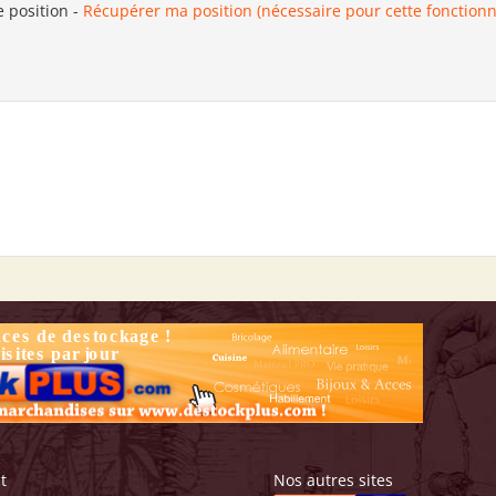
e position
-
Récupérer ma position (nécessaire pour cette fonctionn
t
Nos autres sites