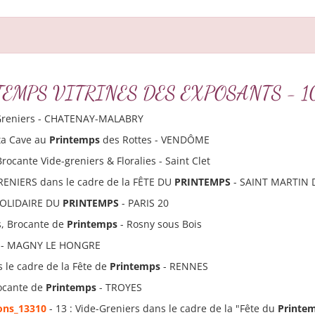
PRINTEMPS VITRINES DES EXPOSANTS - 10 
-Greniers - CHATENAY-MALABRY
 ta Cave au
Printemps
des Rottes - VENDÔME
rocante Vide-greniers & Floralies - Saint Clet
GRENIERS dans le cadre de la FÊTE DU
PRINTEMPS
- SAINT MARTIN 
SOLIDAIRE DU
PRINTEMPS
- PARIS 20
s, Brocante de
Printemps
- Rosny sous Bois
- MAGNY LE HONGRE
s le cadre de la Fête de
Printemps
- RENNES
rocante de
Printemps
- TROYES
ions_13310
- 13 : Vide-Greniers dans le cadre de la "Fête du
Printe