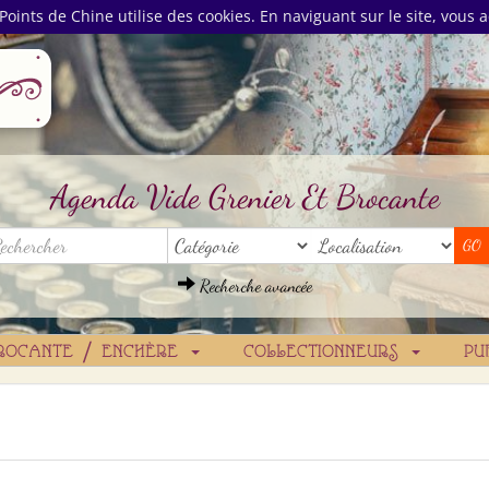
Points de Chine utilise des cookies. En naviguant sur le site, vous a
Agenda Vide Grenier Et Brocante
Recherche avancée
ROCANTE / ENCHÈRE
COLLECTIONNEURS
PU