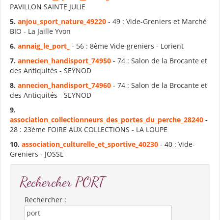
PAVILLON SAINTE JULIE
5.
anjou_s
port
_nature_49220
- 49 : Vide-Greniers et Marché
BIO - La Jaille Yvon
6.
annaig_le_
port
_
- 56 : 8ème Vide-greniers - Lorient
7.
annecien_handis
port
_74950
- 74 : Salon de la Brocante et
des Antiquités - SEYNOD
8.
annecien_handis
port
_74960
- 74 : Salon de la Brocante et
des Antiquités - SEYNOD
9.
association_collectionneurs_des_
port
es_du_perche_28240
-
28 : 23ème FOIRE AUX COLLECTIONS - LA LOUPE
10.
association_culturelle_et_s
port
ive_40230
- 40 : Vide-
Greniers - JOSSE
Rechercher PORT
Rechercher :