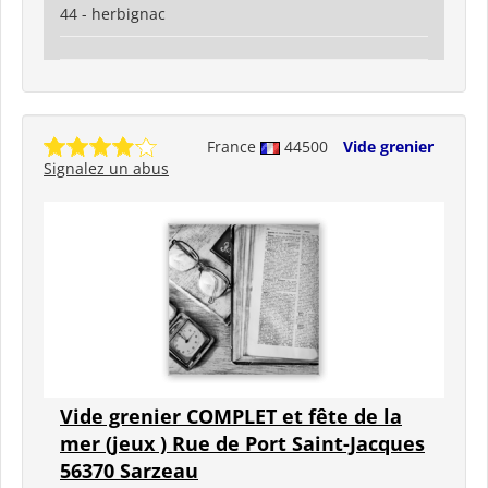
44 - herbignac
France
44500
Vide grenier
Signalez un abus
Vide grenier COMPLET et fête de la
mer (jeux ) Rue de Port Saint-Jacques
56370 Sarzeau