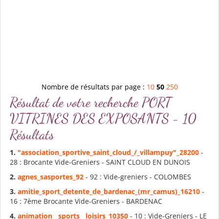
Nombre de résultats par page :
10
50
250
Résultat de votre recherche PORT
VITRINES DES EXPOSANTS - 10
Résultats
1.
"association_s
port
ive_saint_cloud_/_villampuy"_28200
-
28 : Brocante Vide-Greniers - SAINT CLOUD EN DUNOIS
2.
agnes_sas
port
es_92
- 92 : Vide-greniers - COLOMBES
3.
amitie_s
port
_detente_de_bardenac_(mr_camus)_16210
-
16 : 7ème Brocante Vide-Greniers - BARDENAC
4.
animation__s
port
s__loisirs_10350
- 10 : Vide-Greniers - LE