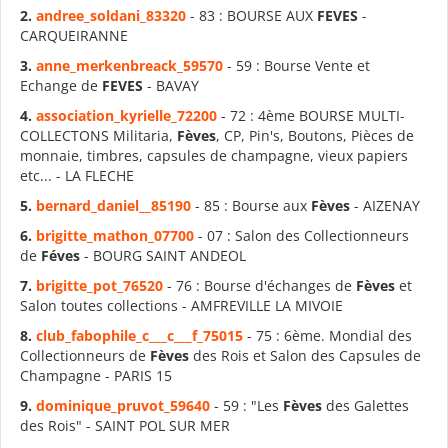
2.
andree_soldani_83320
- 83 : BOURSE AUX
FEVES
-
CARQUEIRANNE
3.
anne_merkenbreack_59570
- 59 : Bourse Vente et
Echange de
FEVES
- BAVAY
4.
association_kyrielle_72200
- 72 : 4ème BOURSE MULTI-
COLLECTONS Militaria,
Fèves
, CP, Pin's, Boutons, Pièces de
monnaie, timbres, capsules de champagne, vieux papiers
etc... - LA FLECHE
5.
bernard_daniel__85190
- 85 : Bourse aux
Fèves
- AIZENAY
6.
brigitte_mathon_07700
- 07 : Salon des Collectionneurs
de
Féves
- BOURG SAINT ANDEOL
7.
brigitte_pot_76520
- 76 : Bourse d'échanges de
Fèves
et
Salon toutes collections - AMFREVILLE LA MIVOIE
8.
club_fabophile_c___c___f_75015
- 75 : 6ème. Mondial des
Collectionneurs de
Fèves
des Rois et Salon des Capsules de
Champagne - PARIS 15
9.
dominique_pruvot_59640
- 59 : "Les
Fèves
des Galettes
des Rois" - SAINT POL SUR MER